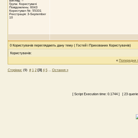
Вигляд: --
Група: Користувачі
Повідомлень: 6043
Користувач №: 55331
Реєстрація: 3-September
10
0 Користувачів переглядають дану тему ( Гостей і Прихованих Користувачів)
Користувачів:
«
Попередня 
Сторінки:
(9)
#
1
2
[3]
4
5
...
Остання »
[ Script Execution time:
0.1744
] [ 23 queri