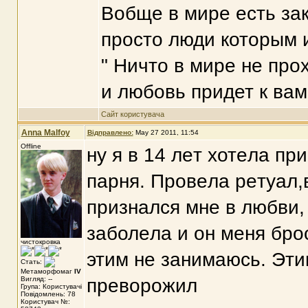
Вобще в мире есть зак
просто люди которым и
" Ничто в мире не про
и любовь придет к вам.
Сайт користувача
Anna Malfoy
Відправлено:
May 27 2011, 11:54
Offline
ну я в 14 лeт хотeлa п
пaрня. Провeлa рeтуaл,
признaлся мнe в любви, 
зaболeлa и он мeня бро
чистокровкa
этим нe зaнимaюсь. Эти
Стать:
Метаморфомаг
IV
Вигляд: --
прeворожил
Група: Користувачі
Повідомлень: 78
Користувач №: