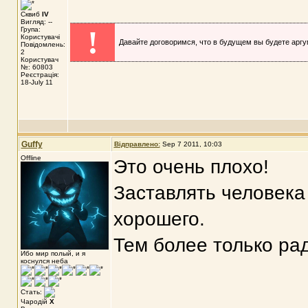
Сквиб
IV
Вигляд: --
!
Група:
Користувачі
Давайте договоримся, что в будущем вы будете аргу
Повідомлень:
2
Користувач
№: 60803
Реєстрація:
18-July 11
Guffy
Відправлено:
Sep 7 2011, 10:03
Offline
Это очень плохо!
Заставлять человека 
хорошего.
Тем более только рад
Ибо мир полый, и я
коснулся неба
Стать:
Чародій
X