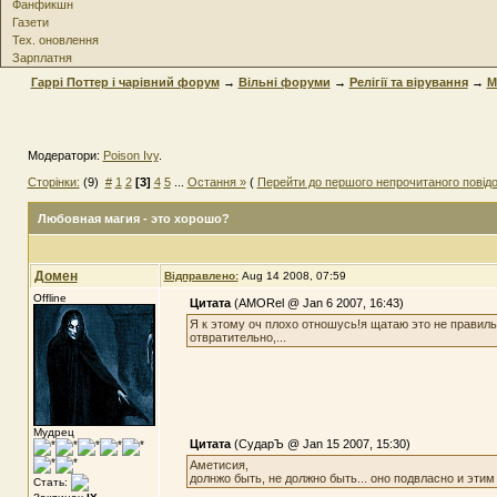
Фанфикшн
Газети
Тех. оновлення
Зарплатня
Гаррі Поттер і чарівний форум
→
Вільні форуми
→
Релігії та вірування
→
М
Модератори:
Poison Ivy
.
Сторінки:
(9)
#
1
2
[3]
4
5
...
Остання »
(
Перейти до першого непрочитаного повід
Любовная магия - это хорошо?
Домен
Відправлено:
Aug 14 2008, 07:59
Offline
Цитата
(AMORel @ Jan 6 2007, 16:43)
Я к этому оч плохо отношусь!я щатаю это не правиль
отвратительно,...
Мудрец
Цитата
(СударЪ @ Jan 15 2007, 15:30)
Аметисия,
долнжо быть, не должно быть... оно подвласно и этим 
Стать: