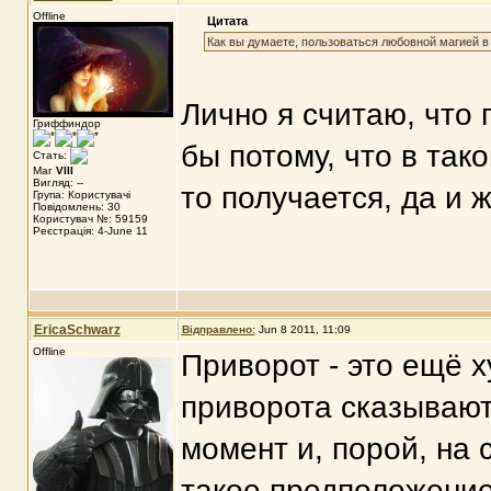
Offline
Цитата
Как вы думаете, пользоваться любовной магией в
Лично я считаю, что 
Гриффиндор
бы потому, что в так
Стать:
Маг
VIII
Вигляд: --
то получается, да и 
Група: Користувачі
Повідомлень: 30
Користувач №: 59159
Реєстрація: 4-June 11
EricaSchwarz
Відправлено:
Jun 8 2011, 11:09
Offline
Приворот - это ещё 
приворота сказываю
момент и, порой, на
такое предположение