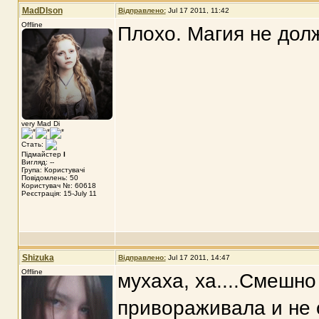
MadDIson
Відправлено:
Jul 17 2011, 11:42
Offline
Плохо. Магия не дол
very Mad Di
Стать:
Підмайстер
I
Вигляд: --
Група: Користувачі
Повідомлень: 50
Користувач №: 60618
Реєстрація: 15-July 11
Shizuka
Відправлено:
Jul 17 2011, 14:47
Offline
мухаха, ха....Смешно
привораживала и не 