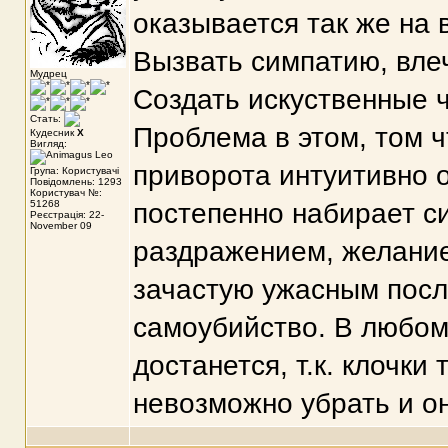
оказывается так же на 
Вызвать симпатию, влеч
Мудрец
Создать искуственные ч
Стать:
Проблема в этом, том ч
Кудесник
X
Вигляд:
приворота интуитивно о
Група: Користувачі
Повідомлень: 1293
Користувач №:
51268
постепенно набирает си
Реєстрація: 22-
November 09
раздражением, желанием
зачастую ужасным посл
самоубийство. В любом
достанется, т.к. клочки
невозможно убрать и он