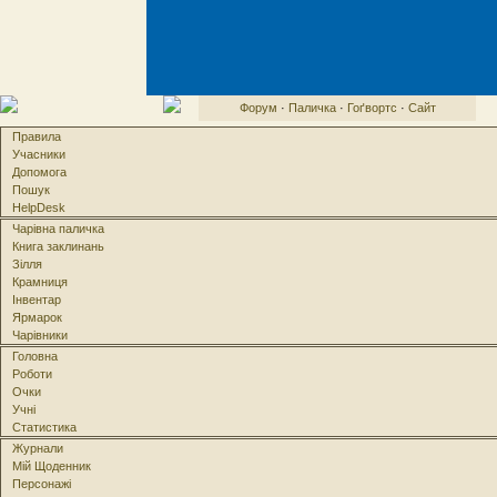
Форум
·
Паличка
·
Гоґвортс
·
Сайт
Правила
Учасники
Допомога
Пошук
HelpDesk
Чарівна паличка
Книга заклинань
Зілля
Крамниця
Інвентар
Ярмарок
Чарівники
Головна
Роботи
Очки
Учні
Статистика
Журнали
Мій Щоденник
Персонажі