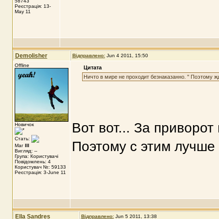
58743
Реєстрація: 13-
May 11
Demolisher
Відправлено:
Jun 4 2011, 15:50
Offline
Цитата
Ничто в мире не проходит безнаказанно. " Поэтому жд
Вот вот... За приворот
Новичок
Стать:
Поэтому с этим лучше 
Маг
III
Вигляд: --
Група: Користувачі
Повідомлень: 4
Користувач №: 59133
Реєстрація: 3-June 11
Ella Sandres
Відправлено:
Jun 5 2011, 13:38