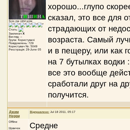
хорошо...глупо скорее
сказал, это все для
Scio me nihil scire
страдающих от недос
Стать:
Заклинач
X
Вигляд: --
возраста. Самый луч
Група: Користувачі
Повідомлень: 729
Користувач №: 5049
и в пещеру, или как 
Реєстрація: 29-June 05
на 7 бутылках водки 
все это вообще дейс
сработали друг на др
получится.
Джим
Відправлено:
Jul 18 2011, 05:17
Нерри
Offline
Средне
Новичок