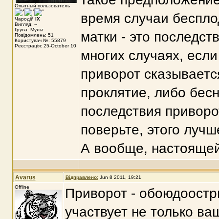
Опытный пользователь
время случаи беспло
Чародій
IX
Вигляд: --
Група: Мульт
матки - это последс
Повідомлень: 51
Користувач №: 55879
Реєстрація: 25-October 10
многих случаях, если
приворот сказывается
проклятие, либо бес
последствия приворо
поверьте, этого лучш
А вообще, настоящей
Avarus
Відправлено:
Jun 8 2011, 19:21
Offline
Приворот - обоюдоостры
участвует не только ва