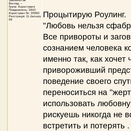
Заклинач
IX
Вигляд: --
Група: Користувачі
Повідомлень: 2843
Процытирую Роулинг.
Користувач №: 35960
Реєстрація: 11-January
08
"Любовь нельзя сфабри
Все привороты и загов
сознанием человека ко
именно так, как хочет
привороживший предст
поведение своего спут
переноситься на "жертв
использовать любовну
рискуешь никогда не в
встретить и потерять .