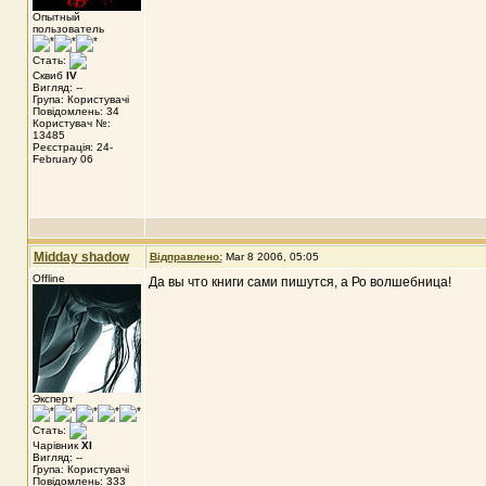
Опытный
пользователь
Стать:
Сквиб
IV
Вигляд: --
Група: Користувачі
Повідомлень: 34
Користувач №:
13485
Реєстрація: 24-
February 06
Midday shadow
Відправлено:
Mar 8 2006, 05:05
Offline
Да вы что книги сами пишутся, а Ро волшебница!
Эксперт
Стать:
Чарівник
XI
Вигляд: --
Група: Користувачі
Повідомлень: 333