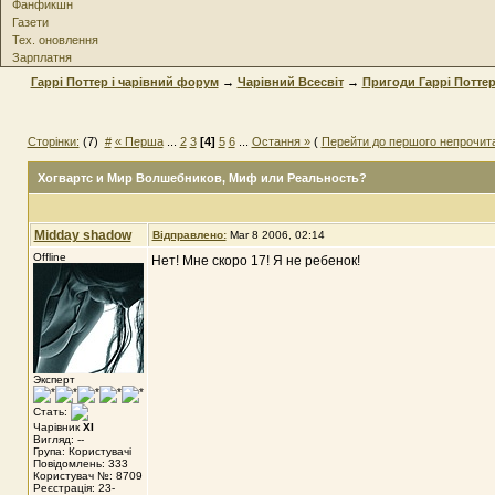
Фанфикшн
Газети
Тех. оновлення
Зарплатня
Гаррі Поттер і чарівний форум
→
Чарівний Всесвіт
→
Пригоди Гаррі Потте
Сторінки:
(7)
#
« Перша
...
2
3
[4]
5
6
...
Остання »
(
Перейти до першого непрочит
Хогвартс и Мир Волшебников
, Миф или Реальность?
Midday shadow
Відправлено:
Mar 8 2006, 02:14
Offline
Нет! Мне скоро 17! Я не ребенок!
Эксперт
Стать:
Чарівник
XI
Вигляд: --
Група: Користувачі
Повідомлень: 333
Користувач №: 8709
Реєстрація: 23-