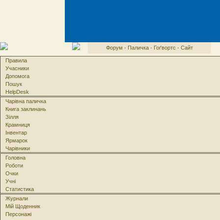
Форум
·
Паличка
·
Гоґвортс
·
Сайт
Правила
Учасники
Допомога
Пошук
HelpDesk
Чарівна паличка
Книга заклинань
Зілля
Крамниця
Інвентар
Ярмарок
Чарівники
Головна
Роботи
Очки
Учні
Статистика
Журнали
Мій Щоденник
Персонажі