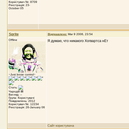
Користувач №: 8709
Реєстрація: 23-
October 05
Sprite
Відправлено:
Mar 9 2006, 23:54
Offline
Я думаю, что никакого Хогвартса нЕт
~Just loose control~
Стать:
Чародій
III
Вигляд: --
Група: Користувачі
Повідомлень: 2012
Користувач №: 12234
Реєстрація: 26-January 06
Сайт користувача