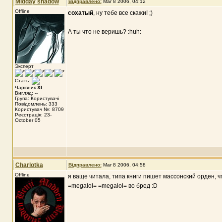
Midday shadow
Відправлено:
Mar 8 2006, 04:12
Offline
сохатый
, ну тебе все скажи! ;)
А ты что не веришь? :huh:
Эксперт
Стать:
Чарівник
XI
Вигляд: --
Група: Користувачі
Повідомлень: 333
Користувач №: 8709
Реєстрація: 23-
October 05
Charlotka
Відправлено:
Mar 8 2006, 04:58
Offline
я ваще читала, типа книги пишет массонский орден, 
=megalol= =megalol= во бред :D