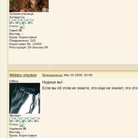
Лучшая ученица
Хогвартса
Стать:
Сквиб
IX
Вигляд: --
Група: Користувачі
Повідомлень: 243
Користувач №: 12420
Реєстрація: 29-January 06
Midday shadow
Відправлено:
Mar 10 2006, 02:09
Offline
Нудные вы!
Если вы об этом не знаете, это еще не значит, что это
Эксперт
Стать:
Чарівник
XI
Вигляд: --
Група: Користувачі