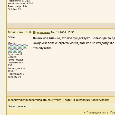
Повідомлень: 333
Користувач №: 8709
Реєстрація: 23-
October 05
Мрак_она_mult
Відправлено:
Mar 11 2006, 15:55
Offline
Лично мое мнение, это все существует...Только где то д
каждом человеке скрыта магия, толькол не каждому это
Мудрец
это случится!
Кудесник
III
Вигляд: --
Група: Мульт
Повідомлень:
1331
Користувач №:
11582
Реєстрація: 8-
January 06
0 Користувачів переглядають дану тему ( Гостей і Прихованих Користувачів)
Користувачів:
«
Попередня тема
|
Пр