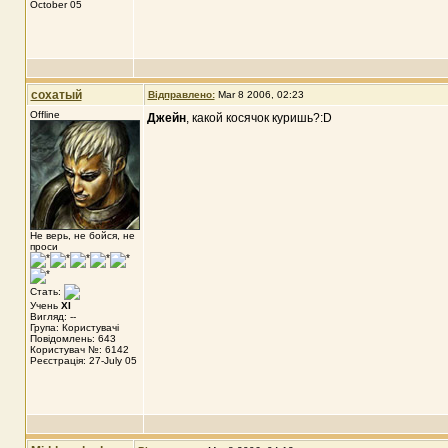
October 05
сохатый
Відправлено:
Mar 8 2006, 02:23
Offline
Джейн
, какой косячок куришь?:D
Не верь, не бойся, не
проси
Стать:
Учень
XI
Вигляд: --
Група: Користувачі
Повідомлень: 643
Користувач №: 6142
Реєстрація: 27-July 05