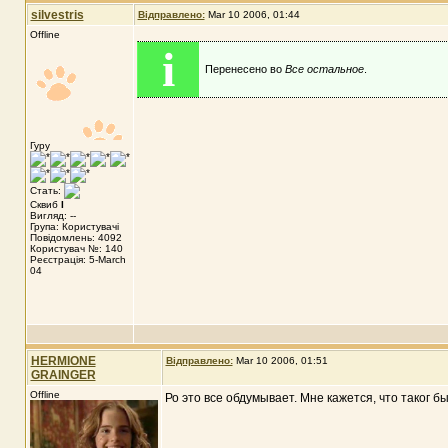
silvestris
Відправлено:
Mar 10 2006, 01:44
Offline
i
Перенесено во
Все остальное
.
Гуру
Стать:
Сквиб
I
Вигляд: --
Група: Користувачі
Повідомлень: 4092
Користувач №: 140
Реєстрація: 5-March
04
HERMIONE
Відправлено:
Mar 10 2006, 01:51
GRAINGER
Offline
Ро это все обдумывает. Мне кажется, что таког б