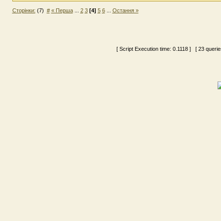
Сторінки:
(7)
#
« Перша
...
2
3
[4]
5
6
...
Остання »
[ Script Execution time:
0.1118
] [ 23 querie