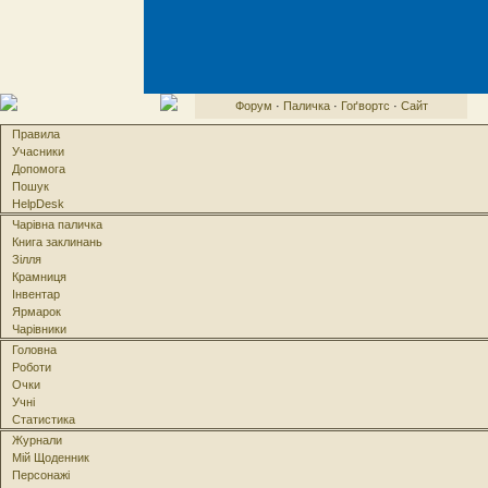
Форум
·
Паличка
·
Гоґвортс
·
Сайт
Правила
Учасники
Допомога
Пошук
HelpDesk
Чарівна паличка
Книга заклинань
Зілля
Крамниця
Інвентар
Ярмарок
Чарівники
Головна
Роботи
Очки
Учні
Статистика
Журнали
Мій Щоденник
Персонажі