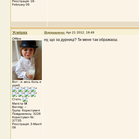
Реєстрація: 18-
February 09
Усмішка
Відправлено:
Apr 21 2012, 19:49
Offline
ну, що за дурниці? Ти мене так ображаєш.
Вот - я, весь боль и
ушиб.
Стать:
Магістр
IX
Вигляд: --
Група: Користувачі
Повідомлень: 3228
Користувач №:
37735
Реєстрація: 3-March
08