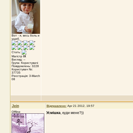
Вот - я, весь боль и
ушиб.
Стать:
Магістр
IX
Вигляд: --
Група: Користувачі
Повідомлень: 3228
Користувач №:
37735
Реєстрація: 3-March
08
Jein
Відправлено:
Apr 21 2012, 19:57
Offline
Усмішка
, куди мене?))