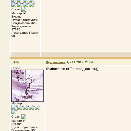
Стать:
Магістр
IX
Вигляд: --
Група: Користувачі
Повідомлень: 3228
Користувач №:
37735
Реєстрація: 3-March
08
Jein
Відправлено:
Apr 21 2012, 20:04
Offline
Усмішка
, та ні.То випадковість))
Мастер
Стать:
Магістр
V
Вигляд: --
Група: Користувачі
Повідомлень: 954