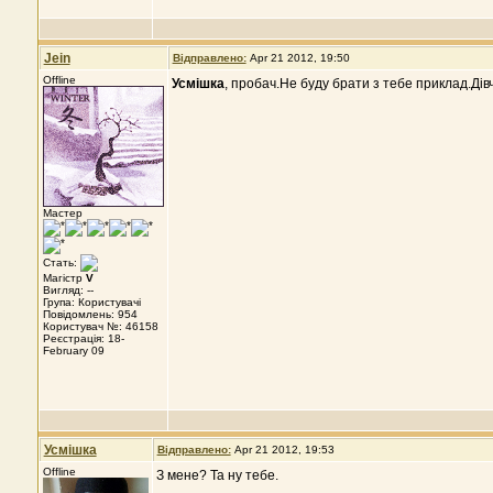
Jein
Відправлено:
Apr 21 2012, 19:50
Offline
Усмішка
, пробач.Не буду брати з тебе приклад.Ді
Мастер
Стать:
Магістр
V
Вигляд: --
Група: Користувачі
Повідомлень: 954
Користувач №: 46158
Реєстрація: 18-
February 09
Усмішка
Відправлено:
Apr 21 2012, 19:53
Offline
З мене? Та ну тебе.