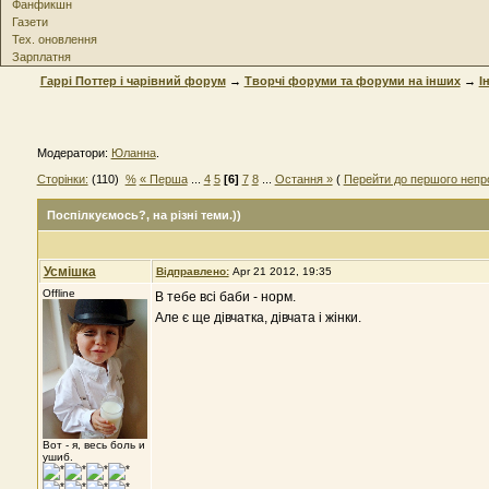
Фанфикшн
Газети
Тех. оновлення
Зарплатня
Гаррі Поттер і чарівний форум
→
Творчі форуми та форуми на інших
→
І
Модератори:
Юланна
.
Сторінки:
(110)
%
« Перша
...
4
5
[6]
7
8
...
Остання »
(
Перейти до першого непр
Поспілкуємось?
, на різні теми.))
Усмішка
Відправлено:
Apr 21 2012, 19:35
Offline
В тебе всі баби - норм.
Але є ще дівчатка, дівчата і жінки.
Вот - я, весь боль и
ушиб.