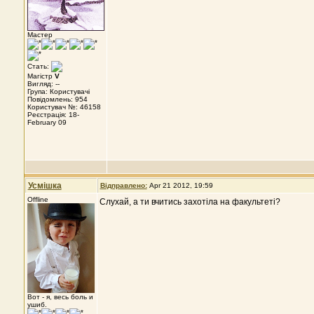
Мастер
Стать:
Магістр
V
Вигляд: --
Група: Користувачі
Повідомлень: 954
Користувач №: 46158
Реєстрація: 18-
February 09
Усмішка
Відправлено:
Apr 21 2012, 19:59
Offline
Слухай, а ти вчитись захотіла на факультеті?
Вот - я, весь боль и
ушиб.