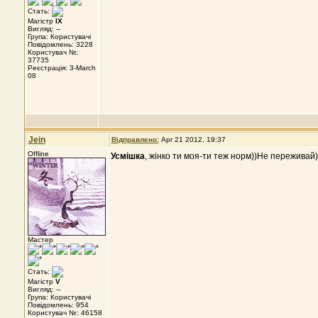
Стать:
Магістр
IX
Вигляд: --
Група: Користувачі
Повідомлень: 3228
Користувач №:
37735
Реєстрація: 3-March
08
Jein
Відправлено:
Apr 21 2012, 19:37
Offline
Усмішка
, жінко ти моя-ти теж норм))Не переживай)
Мастер
Стать:
Магістр
V
Вигляд: --
Група: Користувачі
Повідомлень: 954
Користувач №: 46158