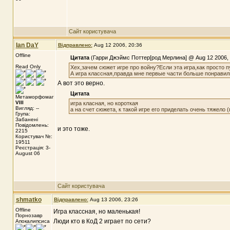
Сайт користувача
Ian DaY
Відправлено:
Aug 12 2006, 20:36
Offline
Цитата
(Гарри Джэймс Поттер[род Мерлина] @ Aug 12 2006, 
Read Only
Хех,зачем сюжет игре про войну?Если эта игра,как просто 
А игра классная,правда мне первые части больше понравили
А вот это верно.
Цитата
Метаморфомаг
VIII
игра класная, но короткая
Вигляд: --
а на счет сюжета, к такой игре его приделать очень тяжело (
Група:
Забанені
Повідомлень:
и это тоже.
2215
Користувач №:
19511
Реєстрація: 3-
August 06
Сайт користувача
shmatko
Відправлено:
Aug 13 2006, 23:26
Offline
Игра классная, но маленькая!
Порнозавр
Люди кто в КоД 2 играет по сети?
Апокалипсиса