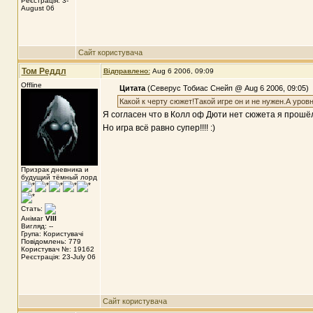
Реєстрація: 3-
August 06
Сайт користувача
Том Реддл
Відправлено:
Aug 6 2006, 09:09
Offline
Цитата
(Северус Тобиас Снейп @ Aug 6 2006, 09:05)
Какой к черту сюжет!Такой игре он и не нужен.А уро
Я согласен что в Колл оф Дюти нет сюжета я прошёл 
Но игра всё равно супер!!!! :)
Призрак дневника и
будущий тёмный лорд
Стать:
Анімаг
VIII
Вигляд: --
Група: Користувачі
Повідомлень: 779
Користувач №: 19162
Реєстрація: 23-July 06
Сайт користувача