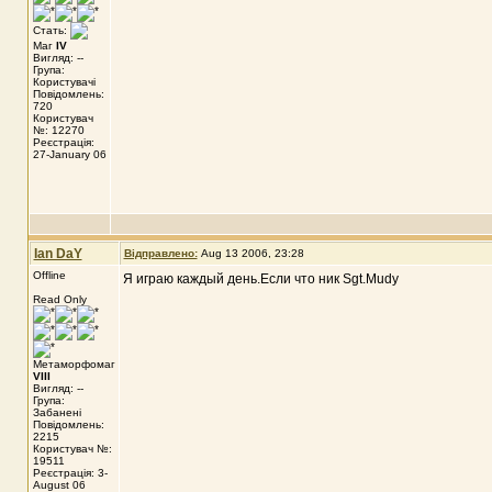
Стать:
Маг
IV
Вигляд: --
Група:
Користувачі
Повідомлень:
720
Користувач
№: 12270
Реєстрація:
27-January 06
Ian DaY
Відправлено:
Aug 13 2006, 23:28
Offline
Я играю каждый день.Если что ник Sgt.Mudy
Read Only
Метаморфомаг
VIII
Вигляд: --
Група:
Забанені
Повідомлень:
2215
Користувач №:
19511
Реєстрація: 3-
August 06