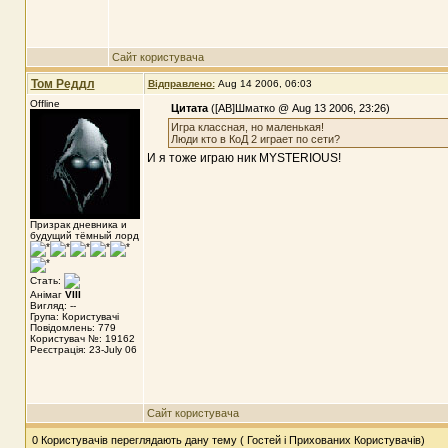
Сайт користувача
Том Реддл
Відправлено:
Aug 14 2006, 06:03
Offline
Цитата
([АВ]Шматко @ Aug 13 2006, 23:26)
Игра классная, но маленькая!
Люди кто в КоД 2 играет по сети?
И я тоже играю ник MYSTERIOUS!
Призрак дневника и
будущий тёмный лорд
Стать:
Анімаг
VIII
Вигляд: --
Група: Користувачі
Повідомлень: 779
Користувач №: 19162
Реєстрація: 23-July 06
Сайт користувача
0 Користувачів переглядають дану тему ( Гостей і Прихованих Користувачів)