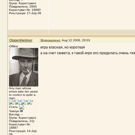
Група: Користувачі
Повідомлень: 2664
Користувач №: 18960
Реєстрація: 17-July 06
Oppenheimer
Відправлено:
Aug 12 2006, 20:03
Offline
игра класная, но короткая
а на счет сюжета, к такой игре его приделать очень тя
Any man whose
errors take ten years
to correct is quite a
man.
Стать:
Чаклун
III
Вигляд: --
Група: Користувачі
Повідомлень: 211
Користувач №:
18887
Реєстрація: 14-July
06