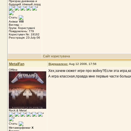
Призрак дневника и
будущий тёмный лорд
Стать:
Анімаг
VIII
Вигляд: --
Група: Користувачі
Повідомлень: 779
Користувач №: 19162
Реєстрація: 23-July 06
Сайт користувача
MetalFan
Відправлено:
Aug 12 2006, 17:56
Offline
Хех,зачем сюжет игре про войну?Если эта игра,к
А игра классная,правда мне первые части больше
Rock & Metal
Стать:
Метаморфомаг
X
Вигляд: --