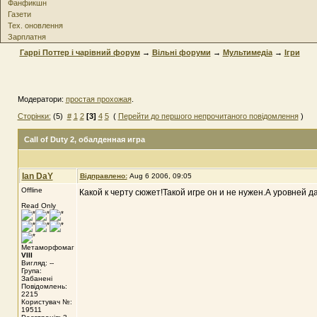
Фанфикшн
Газети
Тех. оновлення
Зарплатня
Гаррі Поттер і чарівний форум
→
Вільні форуми
→
Мультимедіа
→
Ігри
Модератори:
простая прохожая
.
Сторінки:
(5)
#
1
2
[3]
4
5
(
Перейти до першого непрочитаного повідомлення
)
Call of Duty 2
, обалденная игра
Ian DaY
Відправлено:
Aug 6 2006, 09:05
Offline
Какой к черту сюжет!Такой игре он и не нужен.А уровней 
Read Only
Метаморфомаг
VIII
Вигляд: --
Група:
Забанені
Повідомлень:
2215
Користувач №:
19511