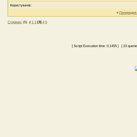
Користувачів:
«
Попередня
Сторінки:
(5)
#
1
2
[3]
4
5
[ Script Execution time:
0.1455
] [ 23 queri