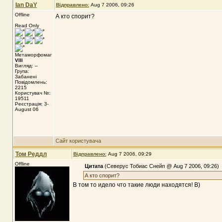
Ian DaY
Відправлено:
Aug 7 2006, 09:26
Offline
А кто спорит?
Read Only
Метаморфомаг
VIII
Вигляд: --
Група:
Забанені
Повідомлень:
2215
Користувач №:
19511
Реєстрація: 3-
August 06
Сайт користувача
Том Реддл
Відправлено:
Aug 7 2006, 09:29
Offline
Цитата
(Северус Тобиас Снейп @ Aug 7 2006, 09:26)
А кто спорит?
В том то идело что такие люди находятся! B)