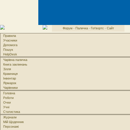
Форум
·
Паличка
·
Гоґвортс
·
Сайт
Правила
Учасники
Допомога
Пошук
HelpDesk
Чарівна паличка
Книга заклинань
Зілля
Крамниця
Інвентар
Ярмарок
Чарівники
Головна
Роботи
Очки
Учні
Статистика
Журнали
Мій Щоденник
Персонажі