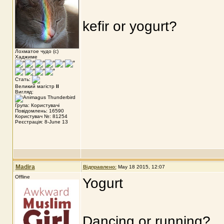
kefir or yogurt?
Лохматое чудо (с)
Хаджиме
Стать:
Великий магістр
II
Вигляд:
Група: Користувачі
Повідомлень: 16590
Користувач №: 81254
Реєстрація: 8-June 13
Madira
Відправлено:
May 18 2015, 12:07
Offline
Yogurt
Dancing or running?