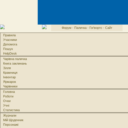
Форум
·
Паличка
·
Гоґвортс
·
Сайт
Правила
Учасники
Допомога
Пошук
HelpDesk
Чарівна паличка
Книга заклинань
Зілля
Крамниця
Інвентар
Ярмарок
Чарівники
Головна
Роботи
Очки
Учні
Статистика
Журнали
Мій Щоденник
Персонажі