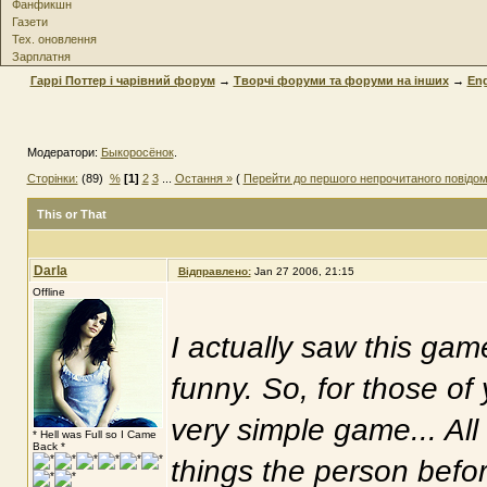
Фанфикшн
Газети
Тех. оновлення
Зарплатня
Гаррі Поттер і чарівний форум
→
Творчі форуми та форуми на інших
→
Eng
Модератори:
Быкоросёнок
.
Сторінки:
(89)
%
[1]
2
3
...
Остання »
(
Перейти до першого непрочитаного повідо
This or That
Darla
Відправлено:
Jan 27 2006, 21:15
Offline
I actually saw this ga
funny. So, for those of
very simple game... All 
* Hell was Full so I Came
Back *
things the person befo