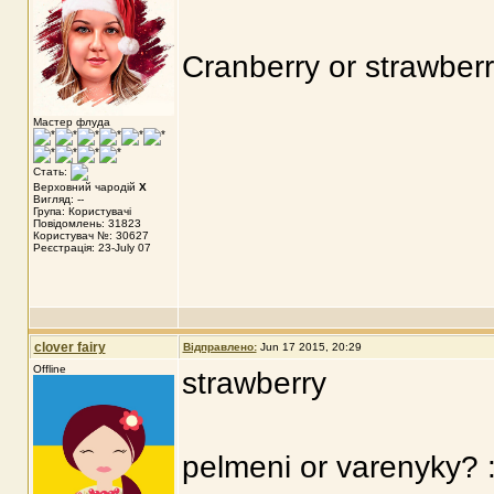
Cranberry or strawber
Мастер флуда
Стать:
Верховний чародій
X
Вигляд: --
Група: Користувачі
Повідомлень: 31823
Користувач №: 30627
Реєстрація: 23-July 07
clover fairy
Відправлено:
Jun 17 2015, 20:29
Offline
strawberry
pelmeni or varenyky? :