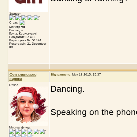
Эксперт
Стать:
Магістр
VII
Вигляд: --
Група: Користувачі
Повідомлень: 493
Користувач №: 51674
Реєстрація: 21-December
09
Фея кленового
Відправлено:
May 18 2015, 15:37
сиропа
Offline
Dancing.
Speaking on the phone
Мастер флуда