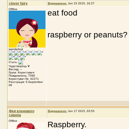
clover fairy
Відправлено:
Jun 15 2015, 16:27
Offline
eat food
raspberry or peanuts?
wanderlust
Стать:
Чудотворець
V
Вигляд: --
Група: Користувачі
Повідомлень: 7590
Користувач №: 42271
Реєстрація: 5-September
08
Фея кленового
Відправлено:
Jun 17 2015, 03:53
сиропа
Offline
Raspberry.