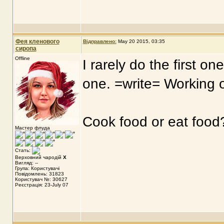
Фея кленового
Відправлено:
May 20 2015, 03:35
сиропа
Offline
I rarely do the first 
one. =write= Working o
Cook food or eat food
Мастер флуда
Стать:
Верховний чародій
X
Вигляд: --
Група: Користувачі
Повідомлень: 31823
Користувач №: 30627
Реєстрація: 23-July 07