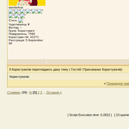
wanderlust
Стать:
Чудотворець
V
Вигляд: --
Група: Користувачі
Повідомлень: 7590
Користувач №: 42271
Реєстрація: 5-September
08
0 Користувачів переглядають дану тему ( Гостей і Прихованих Користувачів)
Користувачів:
«
Попередня тем
Сторінки:
(89)
%
[1]
2
3
...
Остання »
[ Script Execution time:
0.2822
] [ 23 queri