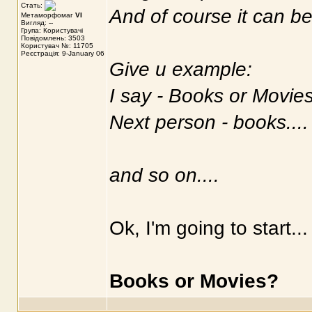
Стать:
And of course it can be
Метаморфомаг
VI
Вигляд: --
Група: Користувачі
Повідомлень: 3503
Користувач №: 11705
Реєстрація: 9-January 06
Give u example:
I say - Books or Movie
Next person - books...
and so on....
Ok, I'm going to start..
Books or Movies?