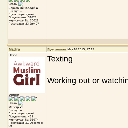
Стать:
Верховний чародій
X
Вигляд: --
Група: Користувачі
Повідомлень: 31823
Користувач №: 30627
Реєстрація: 23-July 07
Madira
Відправлено:
May 18 2015, 17:17
Offline
Texting
Working out or watchi
Эксперт
Стать:
Магістр
VII
Вигляд: --
Група: Користувачі
Повідомлень: 493
Користувач №: 51674
Реєстрація: 21-December
09