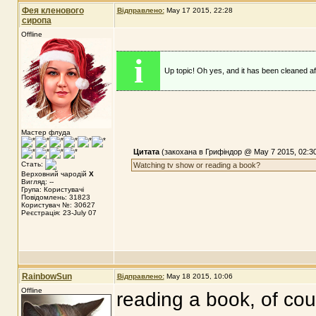
Фея кленового
Відправлено:
May 17 2015, 22:28
сиропа
Offline
i
Up topic! Oh yes, and it has been cleaned af
Мастер флуда
Цитата
(закохана в Грифіндор @ May 7 2015, 02:3
Стать:
Watching tv show or reading a book?
Верховний чародій
X
Вигляд: --
Група: Користувачі
Повідомлень: 31823
Користувач №: 30627
Реєстрація: 23-July 07
RainbowSun
Відправлено:
May 18 2015, 10:06
Offline
reading a book, of cou