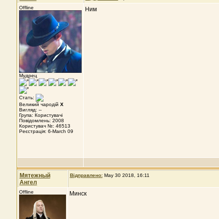
Offline
Ним
Мудрец
Стать:
Великий чародій
X
Вигляд: --
Група: Користувачі
Повідомлень: 2008
Користувач №: 46513
Реєстрація: 6-March 09
Мятежный
Відправлено:
May 30 2018, 16:11
Ангел
Offline
Минск