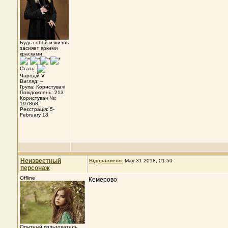
Будь собой и жизнь
засияет яркими
красками
Стать:
Чародій
V
Вигляд: --
Група: Користувачі
Повідомлень: 213
Користувач №:
197868
Реєстрація: 5-
February 18
Неизвестный
Відправлено:
May 31 2018, 01:50
персонаж
Offline
Кемерово
Опытный пользователь