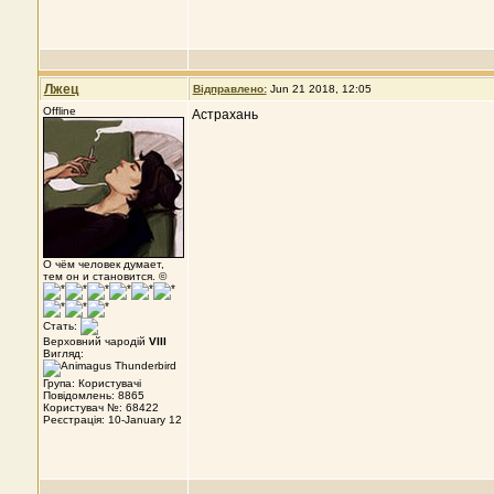
Лжец
Відправлено:
Jun 21 2018, 12:05
Offline
Астрахань
О чём человек думает,
тем он и становится. ©
Стать:
Верховний чародій
VIII
Вигляд:
Група: Користувачі
Повідомлень: 8865
Користувач №: 68422
Реєстрація: 10-January 12