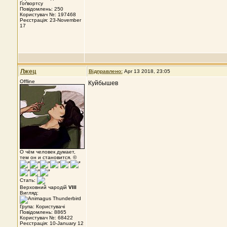
Гоґвортсу
Повідомлень: 250
Користувач №: 197468
Реєстрація: 23-November
17
Лжец
Відправлено:
Apr 13 2018, 23:05
Offline
Куйбышев
О чём человек думает,
тем он и становится. ©
Стать:
Верховний чародій
VIII
Вигляд:
Група: Користувачі
Повідомлень: 8865
Користувач №: 68422
Реєстрація: 10-January 12