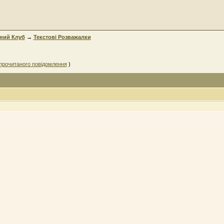
ний Клуб
→
Текстові Розважалки
прочитаного повідомлення
)