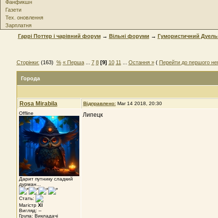
Фанфикшн
Газети
Тех. оновлення
Зарплатня
Гаррі Поттер і чарівний форум
→
Вільні форуми
→
Гумористичний Дуель
Сторінки:
(163)
%
« Перша
...
7
8
[9]
10
11
...
Остання »
(
Перейти до першого не
Города
Rosa Mirabila
Відправлено:
Mar 14 2018, 20:30
Offline
Липецк
Дарит путнику сладкий
дурман...
Стать:
Магістр
XI
Вигляд: --
Група: Викладачі