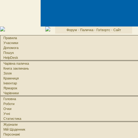
Форум
·
Паличка
·
Гоґвортс
·
Сайт
Правила
Учасники
Допомога
Пошук
HelpDesk
Чарівна паличка
Книга заклинань
Зілля
Крамниця
Інвентар
Ярмарок
Чарівники
Головна
Роботи
Очки
Учні
Статистика
Журнали
Мій Щоденник
Персонажі