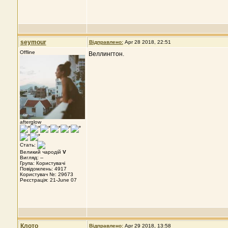
seymour
Відправлено:
Apr 28 2018, 22:51
Offline
Веллингтон.
afterglow
Стать:
Великий чародій
V
Вигляд: --
Група: Користувачі
Повідомлень: 4917
Користувач №: 29673
Реєстрація: 21-June 07
Клото
Відправлено:
Apr 29 2018, 13:58