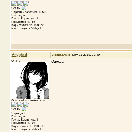
Стать:
Чарівник початківець
XII
Вигляд: --
Група: Користувачі
Повідомлень: 58
Користувач №: 198858
Реєстрація: 24-May 18
Anyghad
Відправлено:
May 31 2018, 17:49
Offline
Одесса
Опытный пользователь
Стать:
Чародій
I
Вигляд: --
Група: Користувачі
Повідомлень: 36
Користувач №: 198865
Реєстрація: 25-May 18