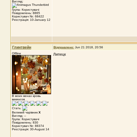
Вигляд:
Група: Користувачі
Повідомлень: 8865
Користувач №: 68422
Реєстрація: 10-January 12
Глинтвейн
Відправлено:
Jun 21 2018, 20:56
Offline
Липецк
В моих венах кровь
викингов
Стать:
Великий чарівник
X
Вигляд: --
Група: Користувачі
Повідомлень: 830
Користувач №: 88374
Реєстрація: 30-August 14