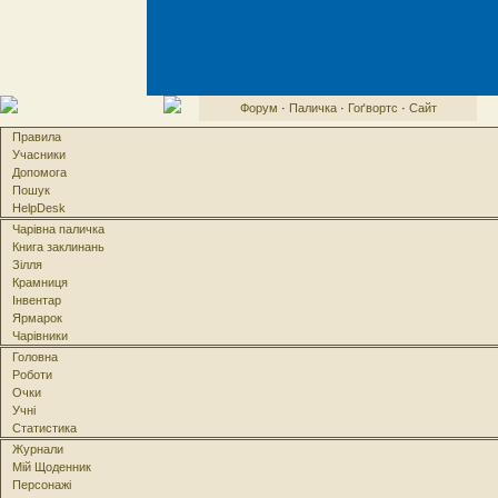
Форум
·
Паличка
·
Гоґвортс
·
Сайт
Правила
Учасники
Допомога
Пошук
HelpDesk
Чарівна паличка
Книга заклинань
Зілля
Крамниця
Інвентар
Ярмарок
Чарівники
Головна
Роботи
Очки
Учні
Статистика
Журнали
Мій Щоденник
Персонажі