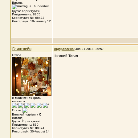
Вигляд:
Група: Користувачі
Повідомлень: 8865
Користувач №: 68422
Реєстрація: 10-January 12
Глинтвейн
Відправлено:
Jun 21 2018, 20:57
Offline
Нижний Тагил
В моих венах кровь
викингов
Стать:
Великий чарівник
X
Вигляд: --
Група: Користувачі
Повідомлень: 830
Користувач №: 88374
Реєстрація: 30-August 14