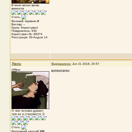
В моих венах кровь
викингов
Стать:
Великий чарівник
X
Вигляд: --
Група: Користувачі
Повідомлень: 830
Користувач №: 88374
Реєстрація: 30-August 14
Лжец
Відправлено:
Jun 21 2018, 20:57
Offline
копенгаген
О чём человек думает,
тем он и становится. ©
Стать:
Верховний чародій
VIII