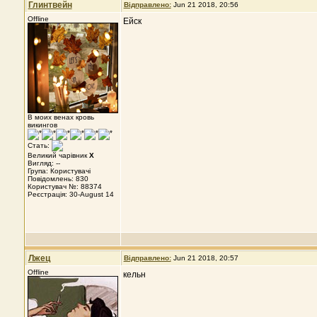
Глинтвейн
Відправлено:
Jun 21 2018, 20:56
Offline
Ейск
В моих венах кровь
викингов
Стать:
Великий чарівник
X
Вигляд: --
Група: Користувачі
Повідомлень: 830
Користувач №: 88374
Реєстрація: 30-August 14
Лжец
Відправлено:
Jun 21 2018, 20:57
Offline
кельн