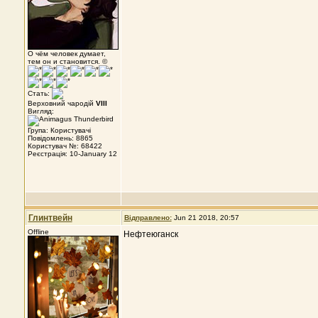
О чём человек думает,
тем он и становится. ©
Стать:
Верховний чародій
VIII
Вигляд:
Група: Користувачі
Повідомлень: 8865
Користувач №: 68422
Реєстрація: 10-January 12
Глинтвейн
Відправлено:
Jun 21 2018, 20:57
Offline
Нефтеюганск