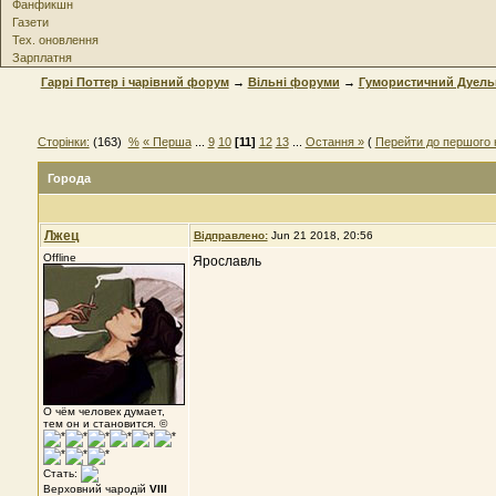
Фанфикшн
Газети
Тех. оновлення
Зарплатня
Гаррі Поттер і чарівний форум
→
Вільні форуми
→
Гумористичний Дуель
Сторінки:
(163)
%
« Перша
...
9
10
[11]
12
13
...
Остання »
(
Перейти до першого 
Города
Лжец
Відправлено:
Jun 21 2018, 20:56
Offline
Ярославль
О чём человек думает,
тем он и становится. ©
Стать:
Верховний чародій
VIII