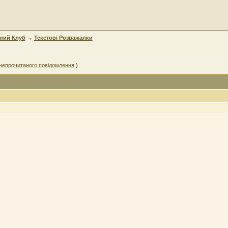
ний Клуб
→
Текстові Розважалки
непрочитаного повідомлення
)