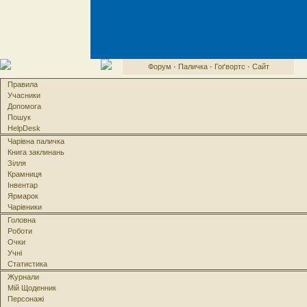
Форум
·
Паличка
·
Гоґвортс
·
Сайт
Правила
Учасники
Допомога
Пошук
HelpDesk
Чарівна паличка
Книга заклинань
Зілля
Крамниця
Інвентар
Ярмарок
Чарівники
Головна
Роботи
Очки
Учні
Статистика
Журнали
Мій Щоденник
Персонажі