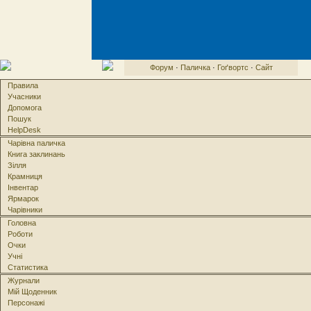
Форум
·
Паличка
·
Гоґвортс
·
Сайт
Правила
Учасники
Допомога
Пошук
HelpDesk
Чарівна паличка
Книга заклинань
Зілля
Крамниця
Інвентар
Ярмарок
Чарівники
Головна
Роботи
Очки
Учні
Статистика
Журнали
Мій Щоденник
Персонажі