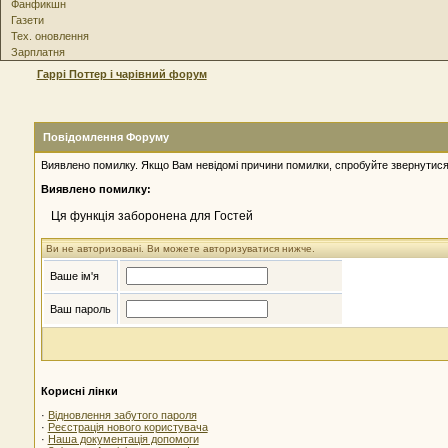
Фанфикшн
Газети
Тех. оновлення
Зарплатня
Гаррі Поттер і чарівний форум
Повідомлення Форуму
Виявлено помилку. Якщо Вам невідомі причини помилки, спробуйте звернутися
Виявлено помилку:
Ця функція заборонена для Гостей
Ви не авторизовані. Ви можете авторизуватися нижче.
Ваше ім'я
Ваш пароль
Корисні лінки
·
Відновлення забутого пароля
·
Реєстрація нового користувача
·
Наша документація допомоги