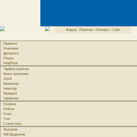
Форум
·
Паличка
·
Гоґвортс
·
Сайт
Правила
Учасники
Допомога
Пошук
HelpDesk
Чарівна паличка
Книга заклинань
Зілля
Крамниця
Інвентар
Ярмарок
Чарівники
Головна
Роботи
Очки
Учні
Статистика
Журнали
Мій Щоденник