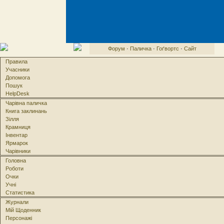
Форум
·
Паличка
·
Гоґвортс
·
Сайт
Правила
Учасники
Допомога
Пошук
HelpDesk
Чарівна паличка
Книга заклинань
Зілля
Крамниця
Інвентар
Ярмарок
Чарівники
Головна
Роботи
Очки
Учні
Статистика
Журнали
Мій Щоденник
Персонажі