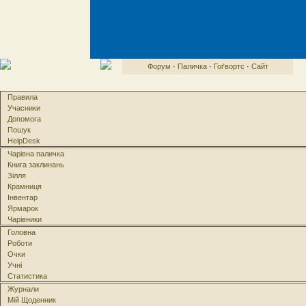
Форум
·
Паличка
·
Гоґвортс
·
Сайт
Правила
Учасники
Допомога
Пошук
HelpDesk
Чарівна паличка
Книга заклинань
Зілля
Крамниця
Інвентар
Ярмарок
Чарівники
Головна
Роботи
Очки
Учні
Статистика
Журнали
Мій Щоденник