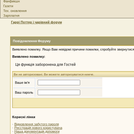
Фанфикшн
Газети
Тех. оновлення
Зарплатня
Гаррі Поттер і чарівний форум
Повідомлення Форуму
Виявлено помилку. Якщо Вам невідомі причини помилки, спробуйте звернутися
Виявлено помилку:
Ця функція заборонена для Гостей
Ви не авторизовані. Ви можете авторизуватися нижче.
Ваше ім'я
Ваш пароль
Корисні лінки
·
Відновлення забутого пароля
·
Реєстрація нового користувача
·
Наша документація допомоги