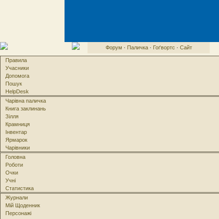
Форум
·
Паличка
·
Гоґвортс
·
Сайт
Правила
Учасники
Допомога
Пошук
HelpDesk
Чарівна паличка
Книга заклинань
Зілля
Крамниця
Інвентар
Ярмарок
Чарівники
Головна
Роботи
Очки
Учні
Статистика
Журнали
Мій Щоденник
Персонажі