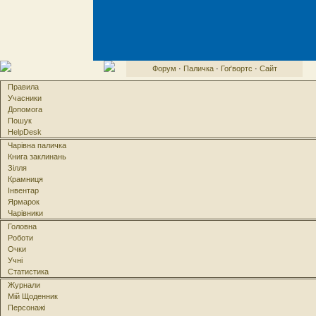
Форум
·
Паличка
·
Гоґвортс
·
Сайт
Правила
Учасники
Допомога
Пошук
HelpDesk
Чарівна паличка
Книга заклинань
Зілля
Крамниця
Інвентар
Ярмарок
Чарівники
Головна
Роботи
Очки
Учні
Статистика
Журнали
Мій Щоденник
Персонажі