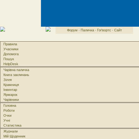
Форум
·
Паличка
·
Гоґвортс
·
Сайт
Правила
Учасники
Допомога
Пошук
HelpDesk
Чарівна паличка
Книга заклинань
Зілля
Крамниця
Інвентар
Ярмарок
Чарівники
Головна
Роботи
Очки
Учні
Статистика
Журнали
Мій Щоденник