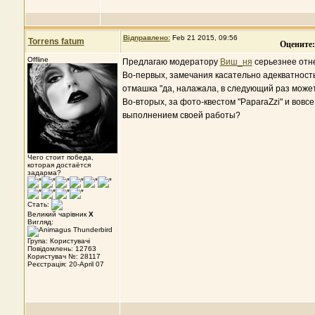
Відправлено:
Feb 21 2015, 09:56
Torrens fatum
Оцените:
Offline
Предлагаю модератору
Виш_ня
серьезнее отне
Во-первых, замечания касательно адекватность
отмашка "да, налажала, в следующий раз може
Во-вторых, за фото-квестом "PaparaZzi" и вов
выполнением своей работы?
Чего стоит победа,
которая достаётся
задарма?
Стать:
Великий чарівник
X
Вигляд:
Група: Користувачі
Повідомлень: 12763
Користувач №: 28117
Реєстрація: 20-April 07