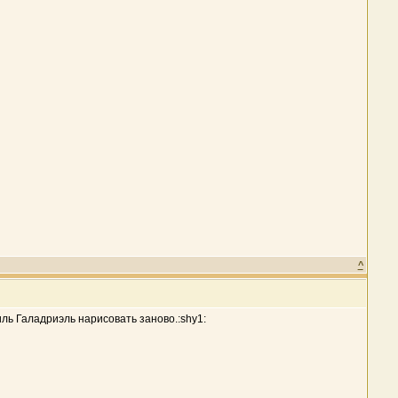
^
иль Галадриэль нарисовать заново.:shy1: