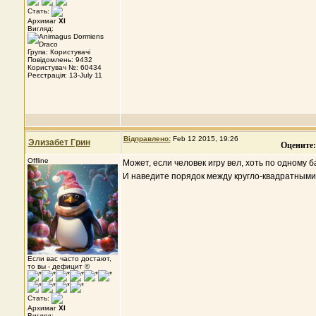
Стать:
Архимаг
XI
Вигляд:
Група: Користувачі
Повідомлень: 9432
Користувач №: 60434
Реєстрація: 13-July 11
Відправлено:
Feb 12 2015, 19:26
Элизабет Грин
Оцените:
Offline
Может, если человек игру вел, хоть по одному б
И наведите порядок между кругло-квадратными
Если вас часто достают,
то вы - дефицит ©
Стать:
Архимаг
XI
Вигляд: --