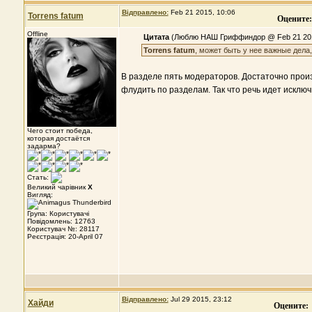
Відправлено:
Feb 21 2015, 10:06
Torrens fatum
Оцените:
Offline
Цитата
(Люблю НАШ Гриффиндор @ Feb 21 201
Torrens fatum
, может быть у нее важные дела
В разделе пять модераторов. Достаточно произ
флудить по разделам. Так что речь идет исклю
Чего стоит победа,
которая достаётся
задарма?
Стать:
Великий чарівник
X
Вигляд:
Група: Користувачі
Повідомлень: 12763
Користувач №: 28117
Реєстрація: 20-April 07
Відправлено:
Jul 29 2015, 23:12
Хайди
Оцените: