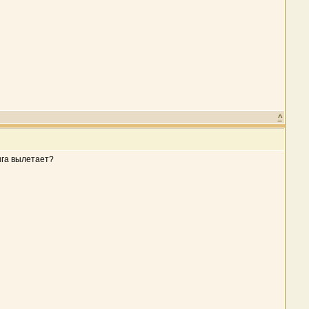
^
инга вылетает?