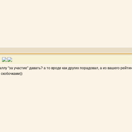
аллу "за участие" давать? а то вроде как других порадовал, а из вашего рейт
 скобочками))