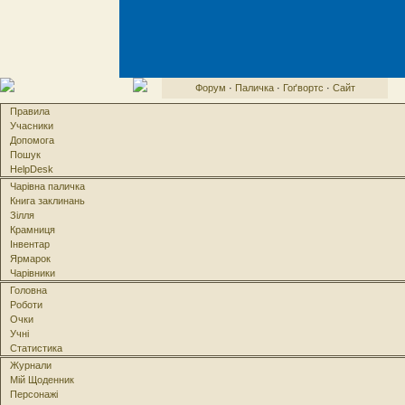
Форум
·
Паличка
·
Гоґвортс
·
Сайт
Правила
Учасники
Допомога
Пошук
HelpDesk
Чарівна паличка
Книга заклинань
Зілля
Крамниця
Інвентар
Ярмарок
Чарівники
Головна
Роботи
Очки
Учні
Статистика
Журнали
Мій Щоденник
Персонажі