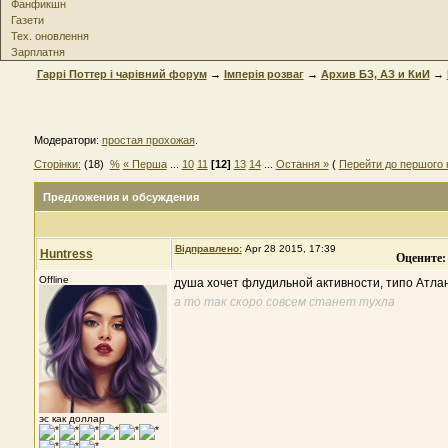
Фанфикшн
Газети
Тех. оновлення
Зарплатня
Гаррі Поттер і чарівний форум
→
Імперія розваг
→
Архив БЗ, АЗ и КиИ
→
Модератори:
простая прохожая
.
Сторінки:
(18)
%
« Перша
...
10
11
[12]
13
14
...
Остання »
(
Перейти до першого 
Предложения и обсуждения
Відправлено:
Apr 28 2015, 17:39
Huntress
Оцените:
Offline
душа хочет флудильной активности, типо Атла
а то так скоро совсем станет тухла
эс как доллар