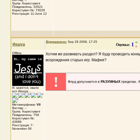
Група: Користувачі
Повідомлень: 32621
Користувач №: 73029
Реєстрація: 11-June 12
Відправлено:
Sep 29 2009, 17:25
1
+
2
Оценка:
Иешуа
-
1
Offline
Хотим же развивать раздел? Я буду проводить конк
возрождения старых игр. Мафия?
!
Флуд допускается в
РАЗУМНЫХ
пределах. Х
И, кажется, звали
его Иешуа...
Метаморфомаг
VII
Вигляд: --
Група: Користувачі
Повідомлень: 759
Користувач №:
43688
Реєстрація: 7-
November 08