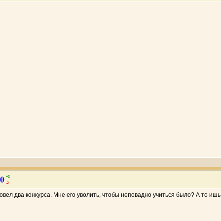
0
+
2
-
2
 Провел два конкурса. Мне его уволить, чтобы неповадно учиться было? А то иш