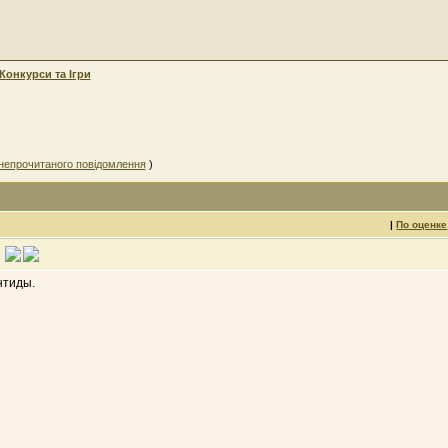
Конкурси та Iгри
непрочитаного повідомлення
)
|
По оценке
нтиды.