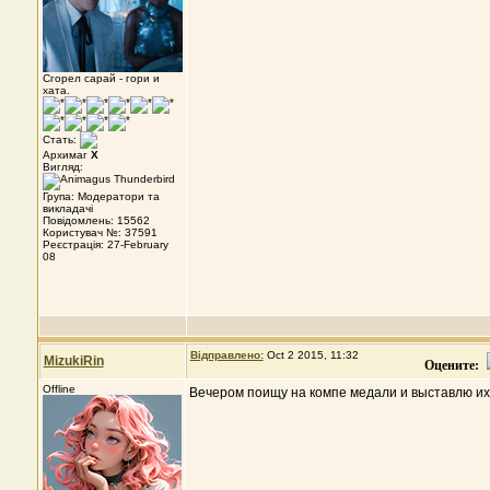
Сгорел сарай - гори и
хата.
Стать:
Архимаг
X
Вигляд:
Група: Модератори та
викладачі
Повідомлень: 15562
Користувач №: 37591
Реєстрація: 27-February
08
Відправлено:
Oct 2 2015, 11:32
MizukiRin
Оцените:
Offline
Вечером поищу на компе медали и выставлю их в