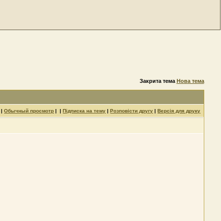
Закрита тема
Нова тема
|
Обычный просмотр
| |
Підписка на тему
|
Розповісти другу
|
Версія для друку