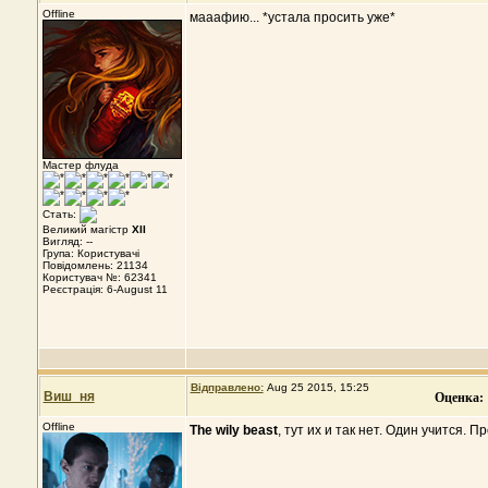
Offline
мааафию... *устала просить уже*
Мастер флуда
Стать:
Великий магістр
XII
Вигляд: --
Група: Користувачі
Повідомлень: 21134
Користувач №: 62341
Реєстрація: 6-August 11
Відправлено:
Aug 25 2015, 15:25
Оценка:
Виш_ня
Offline
The wily beast
, тут их и так нет. Один учится.