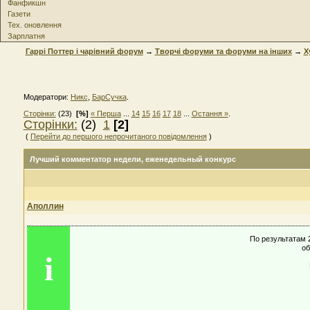
Фанфикшн
Газети
Тех. оновлення
Зарплатня
Гаррі Поттер і чарівний форум
→
Творчі форуми та форуми на інших
→
Х
Модератори:
Никс
,
БарСучка
.
Сторінки:
(23)
[%]
« Перша
...
14
15
16
17
18
...
Остання »
.
Сторінки:
(2)
1
[2]
(
Перейти до першого непрочитаного повідомлення
)
Лучший комментатор недели
, еженедельный конкурс
Аполлин
По результатам 2
об
i