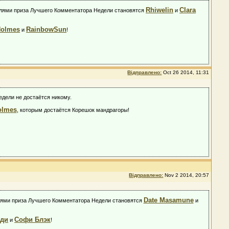
Rhiwelin
Clara
ателями приза Лучшего Комментатора Недели становятся
и
Holmes
RainbowSun
и
!
Відправлено:
Oct 26 2014, 11:31
едели не достаётся никому.
olmes
, которым достаётся Корешок мандрагоры!
Відправлено:
Nov 2 2014, 20:57
Date Masamune
телями приза Лучшего Комментатора Недели становятся
и
йди
Софи Блэк
и
!