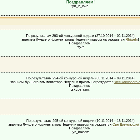
Поздравляем!
:yn_in_love:
По результатам 293-ей конкурсной недели (27.10.2014 – 02.11.2014)
званием Лучшего Комментатора Недели и призом награждается
Rhiwelin
!
Поздравляем!
:fly2:
По результатам 294-ой конкурсной недели (03.11.2014 – 09.11.2014)
званием Лучшего Комментатора Недели и призом награждается
Фея кленового 
Поздравляем!
:skype_sun:
По результатам 295-ой конкурсной недели (10.11.2014 – 16.11.2014)
званием Лучшего Комментатора Недели и призом награждается
Син Дремлющий 
Поздравляем!
:yn_baloon: