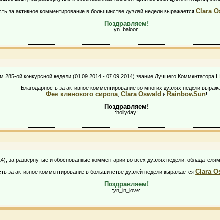
Clara O
сть за активное комментирование в большинстве дуэлей недели выражается
Поздравляем!
:yn_baloon:
м 285-ой конкурсной недели (01.09.2014 - 07.09.2014) звание Лучшего Комментатора 
Благодарность за активное комментирование во многих дуэлях недели выраж
Фея кленового сиропа
Clara Oswald
RainbowSun
,
и
!
Поздравляем!
:hollyday:
2014), за развернутые и обоснованные комментарии во всех дуэлях недели, обладате
Clara O
сть за активное комментирование в большинстве дуэлей недели выражается
Поздравляем!
:yn_in_love: