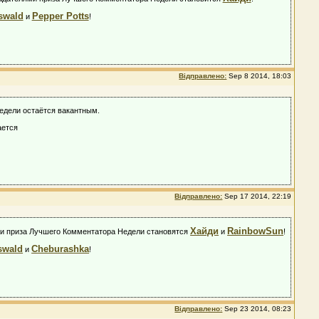
swald
Pepper Potts
и
!
Відправлено:
Sep 8 2014, 18:03
Недели остаётся вакантным.
ается
Відправлено:
Sep 17 2014, 22:19
Хайди
RainbowSun
лями приза Лучшего Комментатора Недели становятся
и
!
swald
Cheburashka
и
!
Відправлено:
Sep 23 2014, 08:23