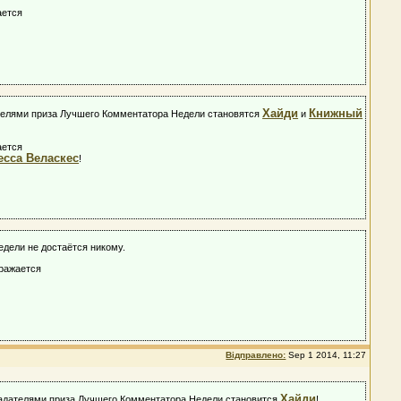
ается
Хайди
Книжный
дателями приза Лучшего Комментатора Недели становятся
и
ается
есса Веласкес
!
едели не достаётся никому.
ыражается
Відправлено:
Sep 1 2014, 11:27
Хайди
обладателями приза Лучшего Комментатора Недели становится
!