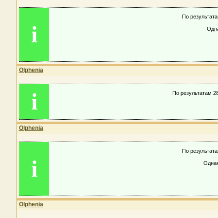
По результата
i
Одна
Olphenia
i
По результатам 28
Olphenia
По результата
i
Однак
Olphenia