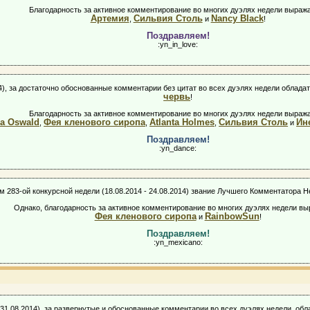
Благодарность за активное комментирование во многих дуэлях недели выраж
Артемия
Сильвия Столь
Nancy Black
,
и
!
Поздравляем!
:yn_in_love:
014), за достаточно обоснованные комментарии без цитат во всех дуэлях недели обла
червь
!
Благодарность за активное комментирование во многих дуэлях недели выраж
ra Oswald
Фея кленового сиропа
Atlanta Holmes
Сильвия Столь
Ин
,
,
,
и
Поздравляем!
:yn_dance:
м 283-ой конкурсной недели (18.08.2014 - 24.08.2014) звание Лучшего Комментатора Н
Однако, благодарность за активное комментирование во многих дуэлях недели в
Фея кленового сиропа
RainbowSun
и
!
Поздравляем!
:yn_mexicano:
- 31.08.2014), за развернутые и обоснованные комментарии во всех дуэлях недели, 