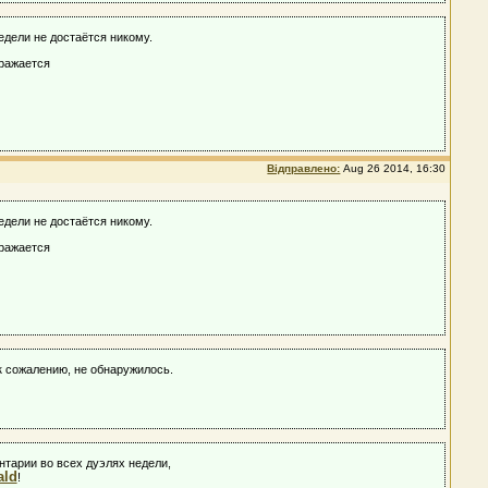
едели не достаётся никому.
ыражается
Відправлено:
Aug 26 2014, 16:30
едели не достаётся никому.
ыражается
 к сожалению, не обнаружилось.
нтарии во всех дуэлях недели,
ald
!