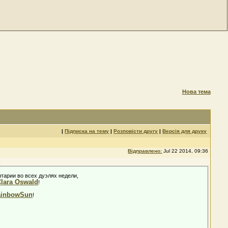
Нова тема
|
Підписка на тему
|
Розповісти другу
|
Версія для друку
Відправлено:
Jul 22 2014, 09:36
нтарии во всех дуэлях недели,
lara Oswald
!
ainbowSun
!