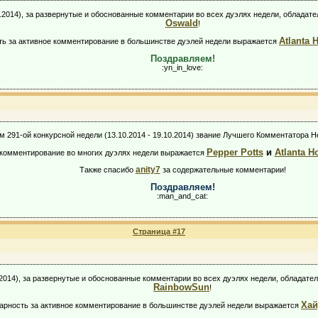
10.2014), за развернутые и обоснованные комментарии во всех дуэлях недели, облад
Oswald
!
Atlanta 
ть за активное комментирование в большинстве дуэлей недели выражается
Поздравляем!
:yn_in_love:
м 291-ой конкурсной недели (13.10.2014 - 19.10.2014) звание Лучшего Комментатора Н
Pepper Potts
и
Atlanta H
е комментирование во многих дуэлях недели выражается
anity7
Также спасибо
за содержательные комментарии!
Поздравляем!
:man_and_cat:
Страница #17
10.2014), за развернутые и обоснованные комментарии во всех дуэлях недели, облада
RainbowSun
!
Ха
арность за активное комментирование в большинстве дуэлей недели выражается