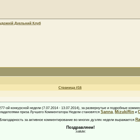
удожній Дуельний Клуб
Страница #16
77-ой конкурсной недели (7.07.2014 - 13.07.2014), за развернутые и подробные комме
Sanna
MizukiRin
C
ладателями приза Лучшего Комментатора Недели становятся
,
и
R
Благодарность за активное комментирование во многих дуэлях недели выражается
Поздравляем!
:salute: