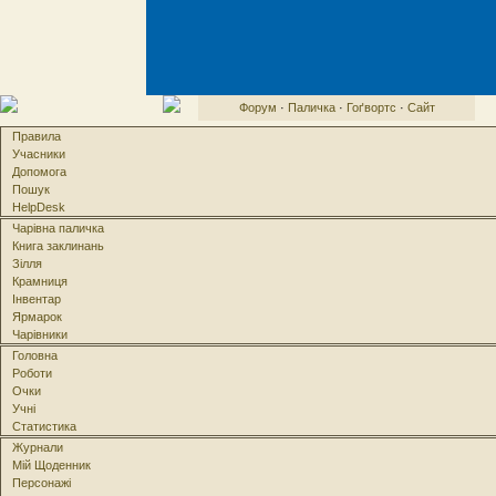
Форум
·
Паличка
·
Гоґвортс
·
Сайт
Правила
Учасники
Допомога
Пошук
HelpDesk
Чарівна паличка
Книга заклинань
Зілля
Крамниця
Інвентар
Ярмарок
Чарівники
Головна
Роботи
Очки
Учні
Статистика
Журнали
Мій Щоденник
Персонажі