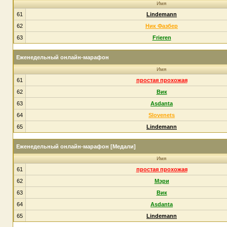
Имя
61
Lindemann
62
Ник Фазбер
63
Frieren
Еженедельный онлайн-марафон
Имя
61
простая прохожая
62
Вик
63
Asdanta
64
Slovenets
65
Lindemann
Еженедельный онлайн-марафон [Медали]
Имя
61
простая прохожая
62
Мэри
63
Вик
64
Asdanta
65
Lindemann