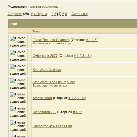
Модератори:
простая прохожая
.
Сторінки:
(29)
#
« Перша
...
2
3
[4]
5
6
...
Остання »
Ігри
Тема
Fable:The Lost Chapters
(Сторінок
#
1
2
3
)
Больше,чем ролевая игра.
Cyberpunk 2077
(Сторінок
#
1
2
3
...6
)
Star Wars Outlaws
Star Wars: The Old Republic
Возвращение легенды
Atomic Heart
(Сторінок
#
1
2
3
...9
)
Dishonored 1, 2
(Сторінок
#
1
2
)
Uncharted 4: A Thief’s End