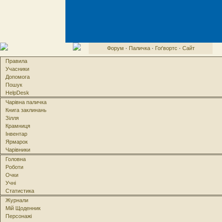
Форум
·
Паличка
·
Гоґвортс
·
Сайт
Правила
Учасники
Допомога
Пошук
HelpDesk
Чарівна паличка
Книга заклинань
Зілля
Крамниця
Інвентар
Ярмарок
Чарівники
Головна
Роботи
Очки
Учні
Статистика
Журнали
Мій Щоденник
Персонажі