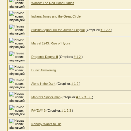
Woolfe: The Red Hood Diaries
Indiana Jones and the Great Circle
Suicide Squad: Kill the Justice League
(Сторінок
#
1
2
3
)
Marvel 1943: Rise of Hydra
Dragon's Dogma II
(Сторінок
#
1
2
)
Dune: Awakening
Alone in the Dark
(Сторінок
#
1
2
)
Marvel's Spider-man
(Сторінок
#
1
2
3
...6
)
PAYDAY 3
(Сторінок
#
1
2
3
)
Nobody Wants to Die