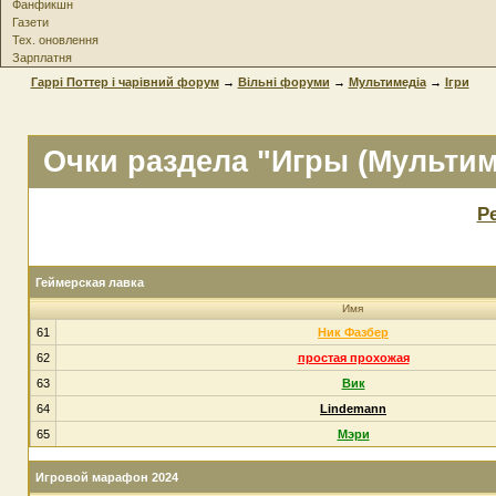
Фанфикшн
Газети
Тех. оновлення
Зарплатня
Гаррі Поттер і чарівний форум
→
Вільні форуми
→
Мультимедіа
→
Ігри
Очки раздела "Игры (Мультим
Р
Геймерская лавка
Имя
61
Ник Фазбер
62
простая прохожая
63
Вик
64
Lindemann
65
Мэри
Игровой марафон 2024