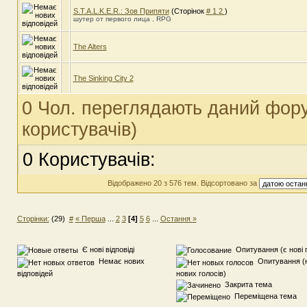
S.T.A.L.K.E.R.: Зов Припяти
(Сторінок
#
1
2
)
шутер от первого лица , RPG
The Alters
The Sinking City 2
0 Чол. переглядають даний фору
користувачів)
0 Користувачів:
Відображено 20 з 576 тем. Відсортовано за
Сторінки:
(29)
#
« Перша
...
2
3
[4]
5
6
...
Остання »
Є нові відповіді
Опитування (є нові 
Немає нових
Опитування (
відповідей
нових голосів)
Закрита тема
Переміщена тема