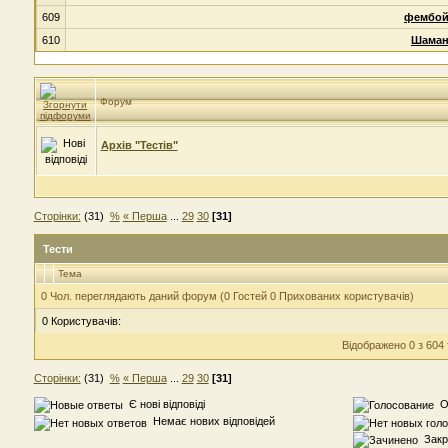
609
фембой
610
Шаман
Форум
Архів "Тестів"
Сторінки:
(31)
%
« Перша
...
29
30
[31]
Тести
Тема
0 Чол. переглядають даний форум (0 Гостей 0 Прихованих користувачів)
0 Користувачів:
Відображено 0 з 604
Сторінки:
(31)
%
« Перша
...
29
30
[31]
Є нові відповіді
Оп
Немає нових відповідей
Закр