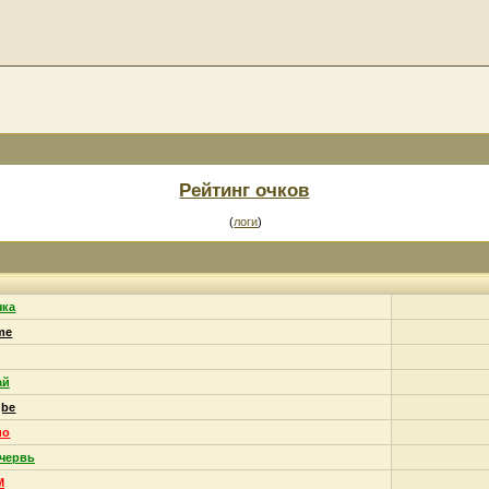
Рейтинг очков
(
логи
)
чка
me
ай
gbe
ио
червь
M