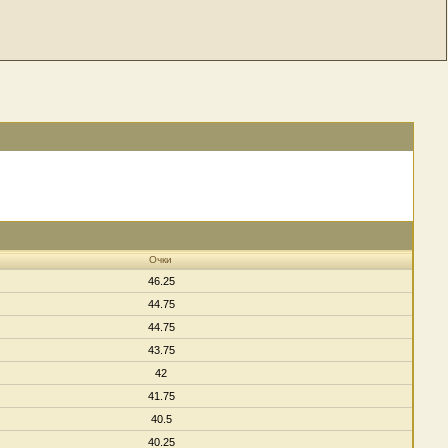
Очки
46.25
44.75
44.75
43.75
42
41.75
40.5
40.25