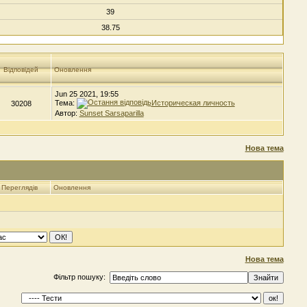
39
38.75
Відповідей
Оновлення
Jun 25 2021, 19:55
Тема:
Историческая личность
30208
Автор:
Sunset Sarsaparilla
Нова тема
Переглядів
Оновлення
Нова тема
Фільтр пошуку: