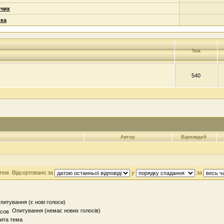
чик
ка
Тем
540
Автор
Відповідей
 тем. Відсортовано за
у
за
итування (є нові голоси)
Опитування (немає нових голосів)
ита тема