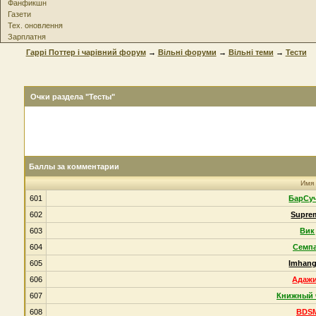
Фанфикшн
Газети
Тех. оновлення
Зарплатня
Гаррі Поттер і чарівний форум
→
Вільні форуми
→
Вільні теми
→
Тести
Очки раздела "Тесты"
Баллы за комментарии
Имя
601
БарСу
602
Supre
603
Вик
604
Семп
605
Imhan
606
Адаж
607
Книжный 
608
BDS