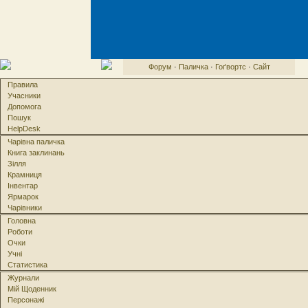
Форум
·
Паличка
·
Гоґвортс
·
Сайт
Правила
Учасники
Допомога
Пошук
HelpDesk
Чарівна паличка
Книга заклинань
Зілля
Крамниця
Інвентар
Ярмарок
Чарівники
Головна
Роботи
Очки
Учні
Статистика
Журнали
Мій Щоденник
Персонажі