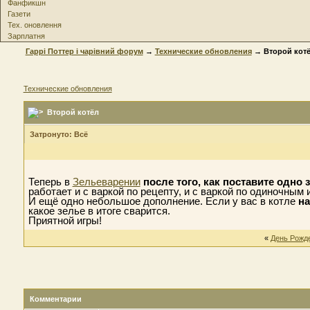
Фанфикшн
Газети
Тех. оновлення
Зарплатня
Гаррі Поттер і чарівний форум
→
Технические обновления
→ Второй кот
Технические обновления
Второй котёл
Затронуто: Всё
Теперь в
Зельеварении
после того, как поставите одно 
работает и с варкой по рецепту, и с варкой по одиночным 
И ещё одно небольшое дополнение. Если у вас в котле
на
какое зелье в итоге сварится.
Приятной игры!
«
День Рожд
Комментарии