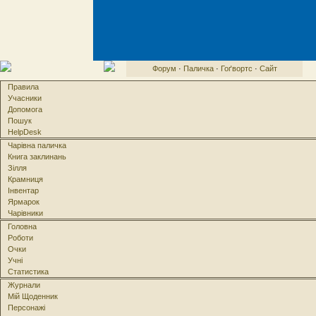
Форум
·
Паличка
·
Гоґвортс
·
Сайт
Правила
Учасники
Допомога
Пошук
HelpDesk
Чарівна паличка
Книга заклинань
Зілля
Крамниця
Інвентар
Ярмарок
Чарівники
Головна
Роботи
Очки
Учні
Статистика
Журнали
Мій Щоденник
Персонажі