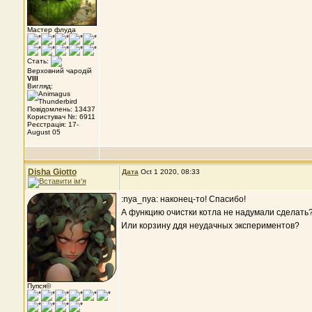
Мастер флуда
Стать:
Верховний чародій
VIII
Вигляд:
Повідомлень: 13437
Користувач №: 6911
Реєстрація: 17-
August 05
Disha Giotto
Дата
Oct 1 2020, 08:33
:nya_nya: наконец-то! Спасибо!
А функцию очистки котла не надумали сделать
Или корзину ддя неудачных экспериментов?
Пупся©