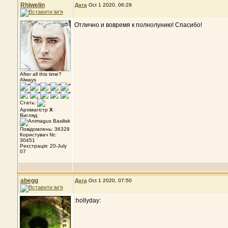
Rhiwelin
Дата
Oct 1 2020, 06:29
Отлично и вовремя к полнолунию! Спасибо!
After all this time?
Always
Стать:
Архімагістр
X
Вигляд:
Повідомлень: 36328
Користувач №:
30451
Реєстрація: 20-July
07
abegg
Дата
Oct 1 2020, 07:50
:hollyday: