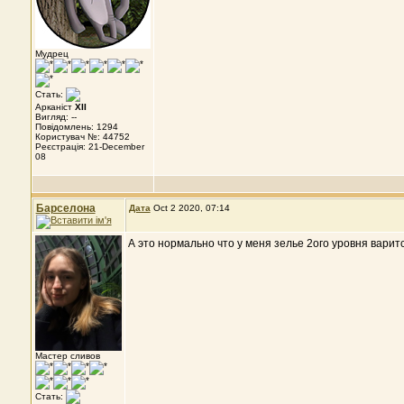
Мудрец
Стать:
Арканіст
XII
Вигляд: --
Повідомлень: 1294
Користувач №: 44752
Реєстрація: 21-December
08
Барселона
Дата
Oct 2 2020, 07:14
А это нормально что у меня зелье 2ого уровня варит
Мастер сливов
Стать: