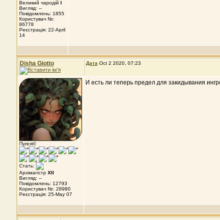
Великий чародій
I
Вигляд: --
Повідомлень: 1855
Користувач №:
86778
Реєстрація: 22-April
14
Disha Giotto
Дата
Oct 2 2020, 07:23
И есть ли теперь предел для закидывания ингр
Пупся©
Стать:
Архімагістр
XII
Вигляд: --
Повідомлень: 12793
Користувач №: 28980
Реєстрація: 25-May 07