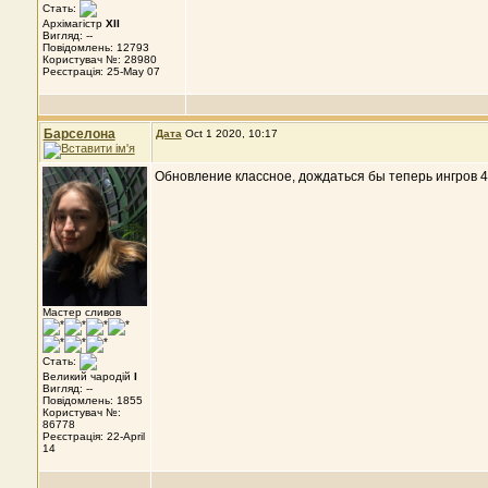
Стать:
Архімагістр
XII
Вигляд: --
Повідомлень: 12793
Користувач №: 28980
Реєстрація: 25-May 07
Барселона
Дата
Oct 1 2020, 10:17
Обновление классное, дождаться бы теперь ингров 4 
Мастер сливов
Стать:
Великий чародій
I
Вигляд: --
Повідомлень: 1855
Користувач №:
86778
Реєстрація: 22-April
14