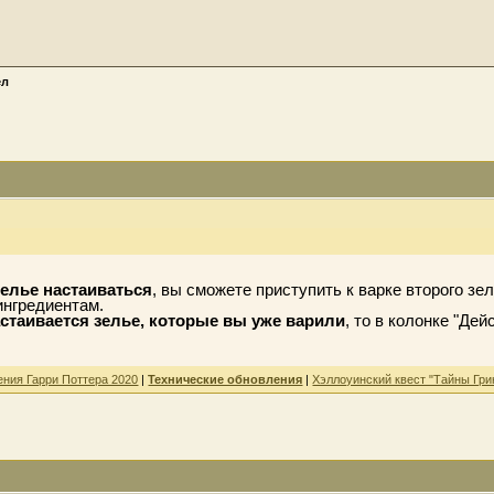
ёл
зелье настаиваться
, вы сможете приступить к варке второго зел
ингредиентам.
стаивается зелье, которые вы уже варили
, то в колонке "Де
ения Гарри Поттера 2020
|
Технические обновления
|
Хэллоуинский квест "Тайны Гри