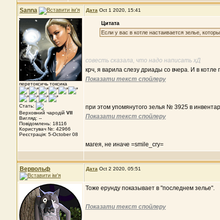
Sanna
Дата
Oct 1 2020, 15:41
Цитата
Если у вас в котле настаивается зелье, которы
совесть сказала, что надо написать хД
крч, я варила слезу дриады со вчера. И в котле
Показати текст спойлеру
перетоксичь токсика
Стать:
при этом упомянутого зелья № 3925 в инвентаре
Верховний чародій
VII
Показати текст спойлеру
Вигляд: --
Повідомлень: 18116
Користувач №: 42966
Реєстрація: 5-October 08
магея, не иначе =smile_cry=
Вервольф
Дата
Oct 2 2020, 05:51
Тоже ерунду показывает в "последнем зелье".
Показати текст спойлеру