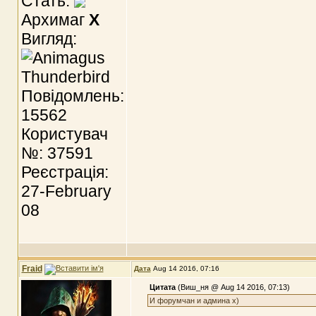
Стать:
Архимаг
X
Вигляд:
Повідомлень:
15562
Користувач
№: 37591
Реєстрація:
27-February
08
Fraid
Дата
Aug 14 2016, 07:16
Цитата
(Виш_ня @ Aug 14 2016, 07:13)
И форумчан и админа х)