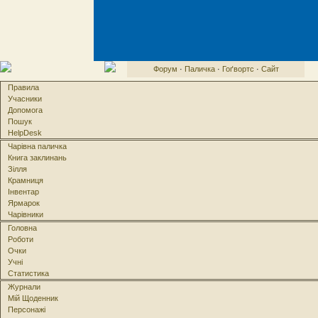
Форум
·
Паличка
·
Гоґвортс
·
Сайт
Правила
Учасники
Допомога
Пошук
HelpDesk
Чарівна паличка
Книга заклинань
Зілля
Крамниця
Інвентар
Ярмарок
Чарівники
Головна
Роботи
Очки
Учні
Статистика
Журнали
Мій Щоденник
Персонажі