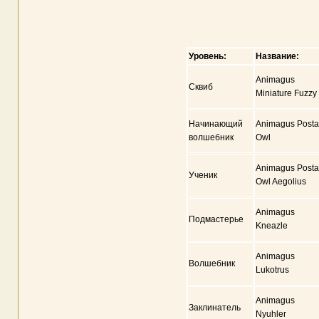
Уровень:
Название:
Animagus
Сквиб
Miniature Fuzzy
Начинающий
Animagus Posta
волшебник
Owl
Animagus Posta
Ученик
Owl Aegolius
Animagus
Подмастерье
Kneazle
Animagus
Волшебник
Lukotrus
Animagus
Заклинатель
Nyuhler