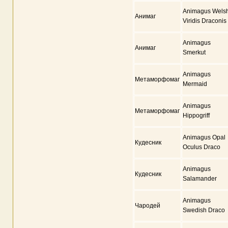
Animagus Wels
Анимаг
Viridis Draconis
Animagus
Анимаг
Smerkut
Animagus
Метаморфомаг
Mermaid
Animagus
Метаморфомаг
Hippogriff
Animagus Opal
Кудесник
Oculus Draco
Animagus
Кудесник
Salamander
Animagus
Чародей
Swedish Draco