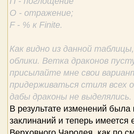
П - поглощение
О - отражение;
F - % к Finite.
Как видно из данной таблицы,
облики. Ветка драконов пуст
присылайте мне свои вариант
придерживаться стиля всех 
дабы драконы не выделялись.
В результате изменений была
заклинаний и теперь имеется 
Верховного Чародея, как по см