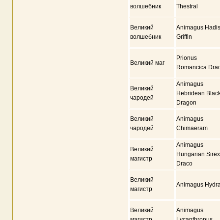
волшебник
Thestral
Великий
Animagus Hadi
волшебник
Griffin
Prionus
Великий маг
Romancica Dra
Animagus
Великий
Hebridean Blac
чародей
Dragon
Великий
Animagus
чародей
Chimaeram
Animagus
Великий
Hungarian Sirex
магистр
Draco
Великий
Animagus Hydr
магистр
Великий
Animagus
магистр
Lycanthropus