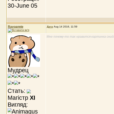
30-June 05
Ravoannie
Дата
Aug 14 2016, 11:59
Мне почему-то так нравится картинка снидж
Мудрец
Стать:
Магістр
XI
Вигляд: