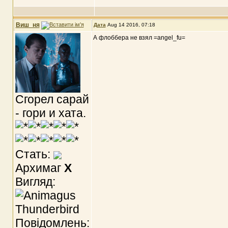
Виш_ня
Дата
Aug 14 2016, 07:18
А флоббера не взял =angel_fu=
Сгорел сарай
- гори и хата.
Стать:
Архимаг
X
Вигляд:
Повідомлень: