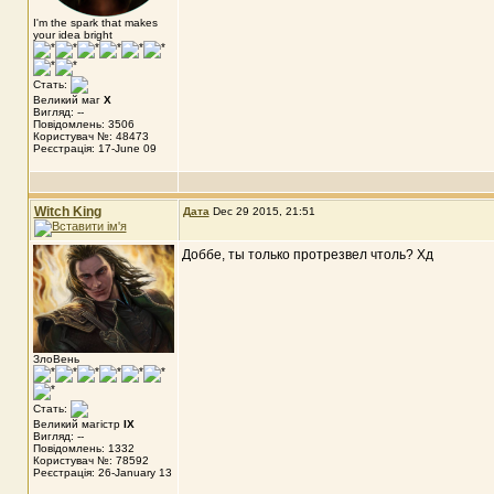
I'm the spark that makes
your idea bright
Стать:
Великий маг
X
Вигляд: --
Повідомлень: 3506
Користувач №: 48473
Реєстрація: 17-June 09
Witch King
Дата
Dec 29 2015, 21:51
Доббе, ты только протрезвел чтоль? Хд
ЗлоВень
Стать:
Великий магістр
IX
Вигляд: --
Повідомлень: 1332
Користувач №: 78592
Реєстрація: 26-January 13