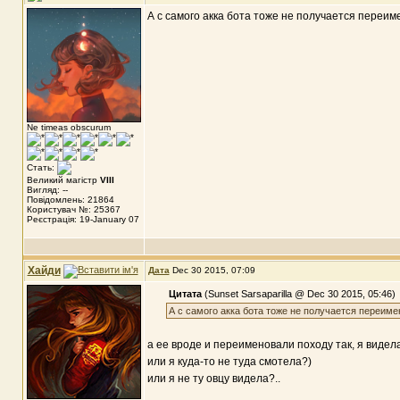
А с самого акка бота тоже не получается переи
Ne timeas obscurum
Стать:
Великий магістр
VIII
Вигляд: --
Повідомлень: 21864
Користувач №: 25367
Реєстрація: 19-January 07
Хайди
Дата
Dec 30 2015, 07:09
Цитата
(Sunset Sarsaparilla @ Dec 30 2015, 05:46)
А с самого акка бота тоже не получается переим
а ее вроде и переименовали походу так, я видела 
или я куда-то не туда смотела?)
или я не ту овцу видела?..