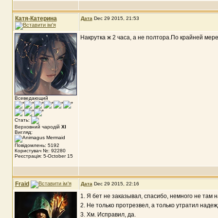
Катя-Катерина
Дата
Dec 29 2015, 21:53
Накрутка ж 2 часа, а не полтора.По крайней мере 
Всеведающий
Стать:
Верховний чародій
XI
Вигляд:
Повідомлень: 5192
Користувач №: 92280
Реєстрація: 5-October 15
Fraid
Дата
Dec 29 2015, 22:16
1. Я бет не заказывал, спасибо, немного не там 
2. Не только протрезвел, а только утратил над
3. Хм. Исправил, да.