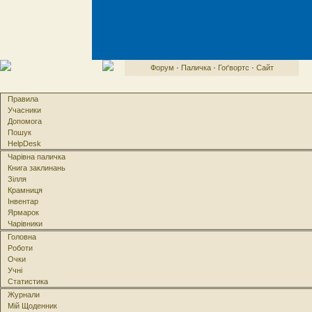
Форум
·
Паличка
·
Гоґвортс
·
Сайт
Правила
Учасники
Допомога
Пошук
HelpDesk
Чарівна паличка
Книга заклинань
Зілля
Крамниця
Інвентар
Ярмарок
Чарівники
Головна
Роботи
Очки
Учні
Статистика
Журнали
Мій Щоденник