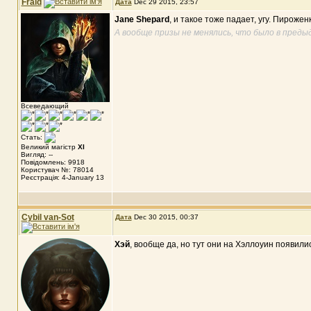
Fraid
Дата
Dec 29 2015, 23:57
Jane Shepard
, и такое тоже падает, угу. Пироже
А вообще призы не менялись, что было в предыд
Всеведающий
Стать:
Великий магістр
XI
Вигляд: --
Повідомлень: 9918
Користувач №: 78014
Реєстрація: 4-January 13
Cybil van-Sot
Дата
Dec 30 2015, 00:37
Хэй
, вообще да, но тут они на Хэллоуин появил