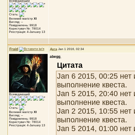
Всеведающий
Стать:
Великий магістр
XI
Вигляд: --
Повідомлень: 9918
Користувач №: 78014
Реєстрація: 4-January 13
Fraid
Дата
Jan 1 2016, 02:34
abegg
,
Цитата
Jan 6 2015, 00:25 не
выполнение квеста.
Jan 5 2015, 20:40 не
Всеведающий
выполнение квеста.
Стать:
Jan 2 2015, 10:55 не
Великий магістр
XI
Вигляд: --
выполнение квеста.
Повідомлень: 9918
Користувач №: 78014
Реєстрація: 4-January 13
Jan 5 2014, 01:00 не