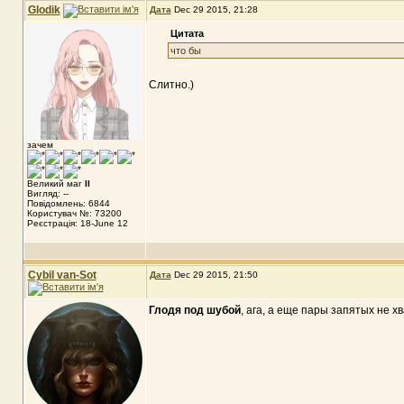
Glodik
Дата
Dec 29 2015, 21:28
Цитата
что бы
Слитно.)
зачем
Великий маг
II
Вигляд: --
Повідомлень: 6844
Користувач №: 73200
Реєстрація: 18-June 12
Cybil van-Sot
Дата
Dec 29 2015, 21:50
Глодя под шубой
, ага, а еще пары запятых не хв