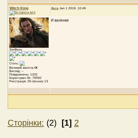
Witch King
Дата
Jan 1 2016, 10:46
И валенки
ЗлоВень
Стать:
Великий магістр
IX
Вигляд: --
Повідомлень: 1332
Користувач №: 78592
Реєстрація: 26-January 13
Сторінки:
(2)
[1]
2