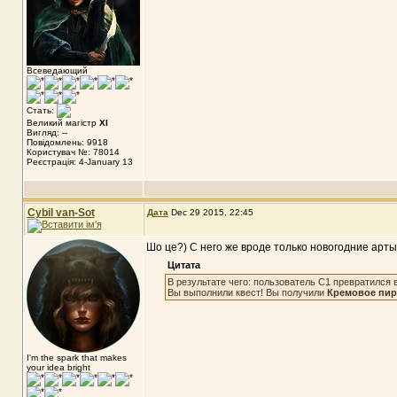
Всеведающий
Стать:
Великий магістр
XI
Вигляд: --
Повідомлень: 9918
Користувач №: 78014
Реєстрація: 4-January 13
Cybil van-Sot
Дата
Dec 29 2015, 22:45
Шо це?) С него же вроде только новогодние арты
Цитата
В результате чего: пользователь С1 превратился в
Вы выполнили квест! Вы получили
Кремовое пи
I'm the spark that makes
your idea bright