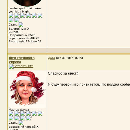
I'm the spark that makes
your idea bright
Стать:
Великий маг
X
Вигляд: --
Повідомлень: 3506
Користувач №: 48473
Реєстрація: 17-June 09
Фея кленового
Дата
Dec 30 2015, 02:53
сиропа
Спасибо за квест.)
Я буду первой, кто признается, что полдня сооб
Мастер флуда
Стать:
Верховний чародій
X
Вигляд: --