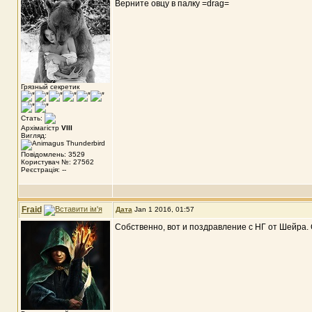
Верните овцу в палку =drag=
Грязный секретик
Стать:
Архімагістр
VIII
Вигляд:
Повідомлень: 3529
Користувач №: 27562
Реєстрація: --
Fraid
Дата
Jan 1 2016, 01:57
Собственно, вот и поздравление с НГ от Шейра.