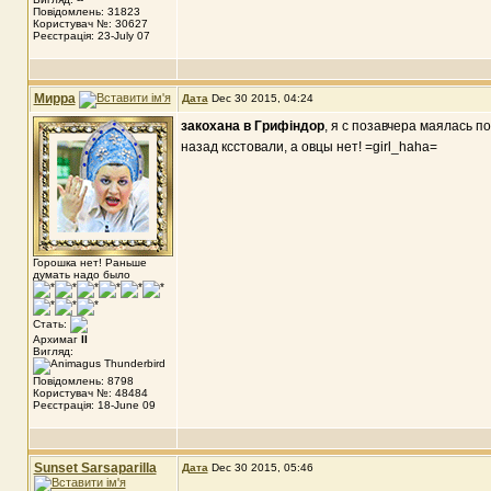
Повідомлень: 31823
Користувач №: 30627
Реєстрація: 23-July 07
Мирра
Дата
Dec 30 2015, 04:24
закохана в Грифіндор
, я с позавчера маялась п
назад ксстовали, а овцы нет! =girl_haha=
Горошка нет! Раньше
думать надо было
Стать:
Архимаг
II
Вигляд:
Повідомлень: 8798
Користувач №: 48484
Реєстрація: 18-June 09
Sunset Sarsaparilla
Дата
Dec 30 2015, 05:46