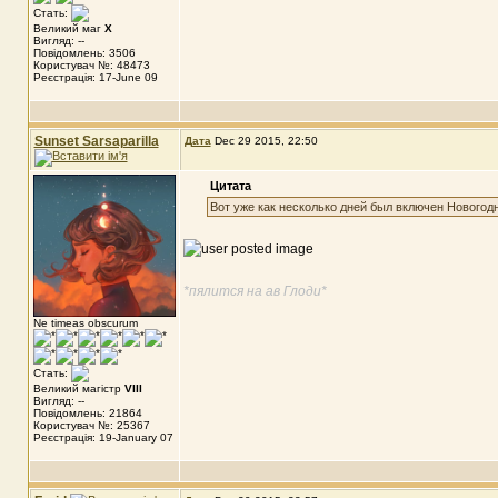
Стать:
Великий маг
X
Вигляд: --
Повідомлень: 3506
Користувач №: 48473
Реєстрація: 17-June 09
Sunset Sarsaparilla
Дата
Dec 29 2015, 22:50
Цитата
Вот уже как несколько дней был включен Новогодн
*пялится на ав Глоди*
Ne timeas obscurum
Стать:
Великий магістр
VIII
Вигляд: --
Повідомлень: 21864
Користувач №: 25367
Реєстрація: 19-January 07