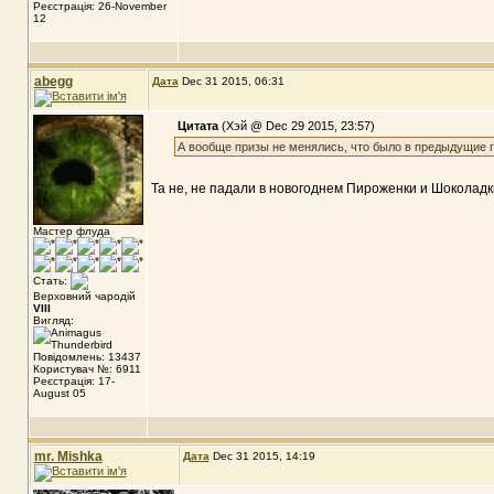
Реєстрація: 26-November
12
abegg
Дата
Dec 31 2015, 06:31
Цитата
(Хэй @ Dec 29 2015, 23:57)
А вообще призы не менялись, что было в предыдущие го
Та не, не падали в новогоднем Пироженки и Шоколадк
Мастер флуда
Стать:
Верховний чародій
VIII
Вигляд:
Повідомлень: 13437
Користувач №: 6911
Реєстрація: 17-
August 05
mr. Mishka
Дата
Dec 31 2015, 14:19