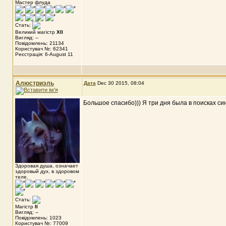
Мастер флуда
Стать:
Великий магістр
XII
Вигляд: --
Повідомлень: 21134
Користувач №: 62341
Реєстрація: 6-August 11
Алюстриэль
Дата
Dec 30 2015, 08:04
Большое спасибо))) Я три дня была в поисках си
Здоровая душа, означает
здоровый дух, в здоровом
теле.
Стать:
Магістр
II
Вигляд: --
Повідомлень: 1023
Користувач №: 77009