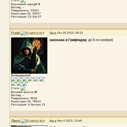
Стать:
Верховний чародій
X
Вигляд: --
Повідомлень: 31823
Користувач №: 30627
Реєстрація: 23-July 07
Fraid
Дата
Oct 30 2015, 06:51
закохана в Грифіндор
, до 6-го ноября)
Всеведающий
Стать:
Великий магістр
XI
Вигляд: --
Повідомлень: 9918
Користувач №: 78014
Реєстрація: 4-January 13
Лжец
Дата
Nov 4 2015, 13:49