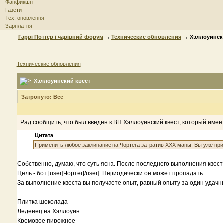
Фанфикшн
Газети
Тех. оновлення
Зарплатня
Гаррі Поттер і чарівний форум
→
Технические обновления
→ Хэллоуинск
Технические обновления
Хэллоуинский квест
Затронуто: Всё
Рад сообщить, что был введен в ВП Хэллоуинский квест, который имеет
Цитата
Применить любое заклинание на Чортега затратив XXX маны. Вы уже п
Собственно, думаю, что суть ясна. После последнего выполнения квест 
Цель - бот [user]Чортег[/user]. Периодически он может пропадать.
За выполнение квеста вы получаете опыт, равный опыту за один удачны
Плитка шоколада
Леденец на Хэллоуин
Кремовое пирожное