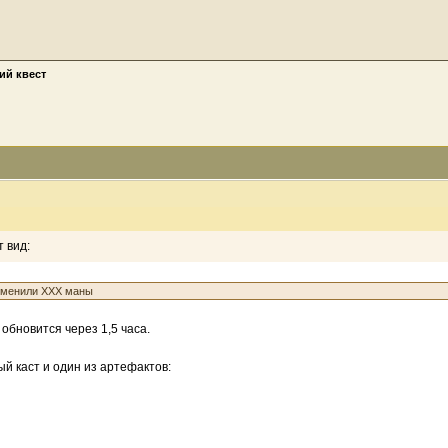
ий квест
 вид:
рименили ХХХ маны
обновится через 1,5 часа.
й каст и один из артефактов: