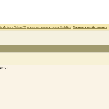
 Veritas и Odium EX, новые заклинания группы Visibilitas
|
Технические обновления
 идти?