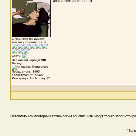
Хэй
, а включительно?)
О чём человек думает,
тем он и становится. ©
Стать:
Верховний чародій
VIII
Вигляд:
Повідомлень: 8865
Користувач №: 68422
Реєстрація: 10-January 12
Оставлять комментарии к техническим обновлениям могут только зарегистрир
[ Scri