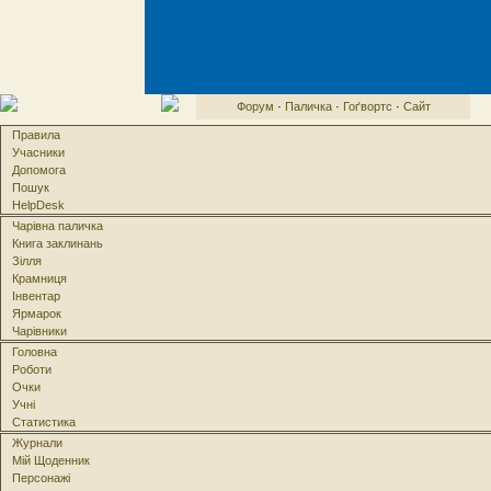
Форум
·
Паличка
·
Гоґвортс
·
Сайт
Правила
Учасники
Допомога
Пошук
HelpDesk
Чарівна паличка
Книга заклинань
Зілля
Крамниця
Інвентар
Ярмарок
Чарівники
Головна
Роботи
Очки
Учні
Статистика
Журнали
Мій Щоденник
Персонажі