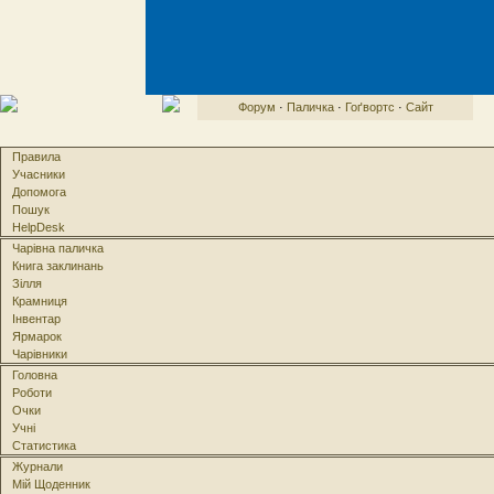
Форум
·
Паличка
·
Гоґвортс
·
Сайт
Правила
Учасники
Допомога
Пошук
HelpDesk
Чарівна паличка
Книга заклинань
Зілля
Крамниця
Інвентар
Ярмарок
Чарівники
Головна
Роботи
Очки
Учні
Статистика
Журнали
Мій Щоденник