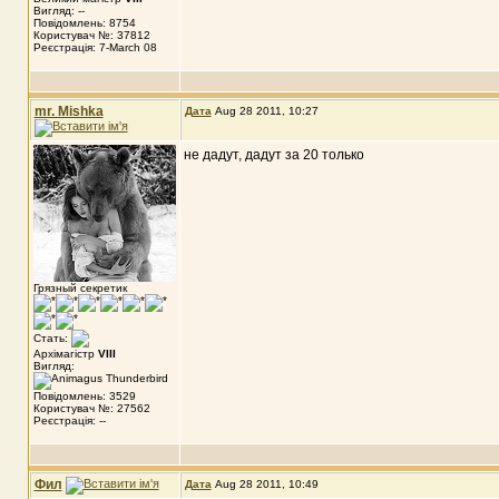
Вигляд: --
Повідомлень: 8754
Користувач №: 37812
Реєстрація: 7-March 08
mr. Mishka
Дата
Aug 28 2011, 10:27
не дадут, дадут за 20 только
Грязный секретик
Стать:
Архімагістр
VIII
Вигляд:
Повідомлень: 3529
Користувач №: 27562
Реєстрація: --
Фил
Дата
Aug 28 2011, 10:49