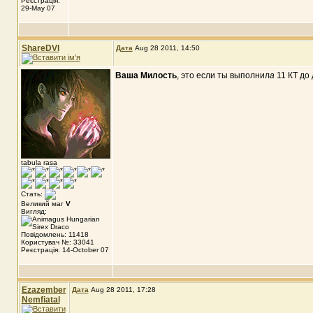
Реєстрація:
29-May 07
ShareDVI
Дата
Aug 28 2011, 14:50
Ваша Милость
, это если ты выполнил
а
11 КТ до
tabula rasa
Стать:
Великий маг
V
Вигляд:
Повідомлень: 11418
Користувач №: 33041
Реєстрація: 14-October 07
Ezazember
Дата
Aug 28 2011, 17:28
Nemfiatal