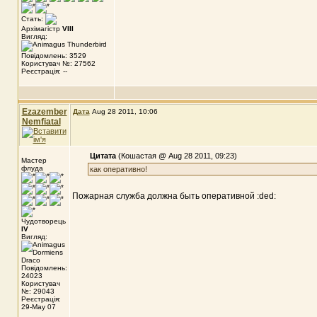
Стать:
Архімагістр
VIII
Вигляд:
Повідомлень: 3529
Користувач №: 27562
Реєстрація: --
Ezazember
Дата
Aug 28 2011, 10:06
Nemfiatal
Цитата
(Кошастая @ Aug 28 2011, 09:23)
Мастер
флуда
как оперативно!
Пожарная служба должна быть оперативной :ded:
Чудотворець
IV
Вигляд:
Повідомлень:
24023
Користувач
№: 29043
Реєстрація:
29-May 07