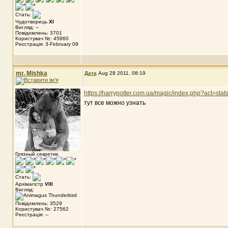
Стать:
Чудотворець
XI
Вигляд: --
Повідомлень: 3701
Користувач №: 45860
Реєстрація: 3-February 09
mr. Mishka
Дата
Aug 28 2011, 08:19
https://harrypotter.com.ua/magic/index.php?act=stat
тут все можно узнать
Грязный секретик
Стать:
Архімагістр
VIII
Вигляд:
Повідомлень: 3529
Користувач №: 27562
Реєстрація: --