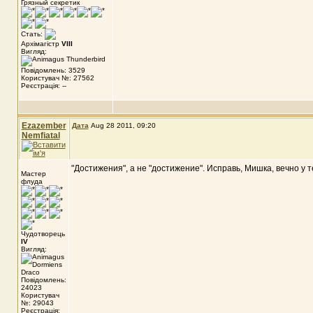
Грязный секретик
Стать:
Архімагістр
VIII
Вигляд:
Повідомлень: 3529
Користувач №: 27562
Реєстрація: --
Ezazember
Дата
Aug 28 2011, 09:20
Nemfiatal
"Достижения", а не "достижение". Исправь, Мишка, вечно у 
Мастер
флуда
Чудотворець
IV
Вигляд:
Повідомлень:
24023
Користувач
№: 29043
Реєстрація: