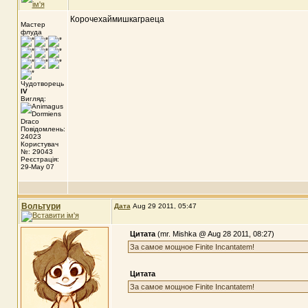
Корочехаймишкаграеца
Мастер
флуда
Чудотворець
IV
Вигляд:
Повідомлень:
24023
Користувач
№: 29043
Реєстрація:
29-May 07
Вольтури
Дата
Aug 29 2011, 05:47
Цитата
(mr. Mishka @ Aug 28 2011, 08:27)
За самое мощное Finite Incantatem!
Цитата
За самое мощное Finite Incantatem!