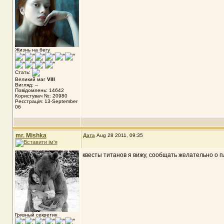
Жизнь на бегу
Стать:
Великий маг
VIII
Вигляд: --
Повідомлень: 14642
Користувач №: 20980
Реєстрація: 13-September
06
mr. Mishka
Дата
Aug 28 2011, 09:35
квесты титанов я вижу, сообщать желательно о п
Грязный секретик