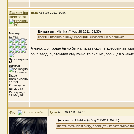
Ezazember
Дата
Aug 28 2011, 10:07
Nemfiatal
Цитата
(mr. Mishka @ Aug 28 2011, 09:35)
Мастер
флуда
квесты титанов я вижу, сообщать желательно о планках
А ничо, шо проще было бы написать скрипт, который автома
себя заодно, отсылая ему какие-то письма, сообщая о каки
Чудотворець
IV
Вигляд:
Повідомлень:
24023
Користувач
№: 29043
Реєстрація:
29-May 07
Фил
Дата
Aug 28 2011, 10:14
Цитата
(mr. Mishka @ Aug 28 2011, 09:35)
квесты титанов я вижу, сообщать желательно о пл