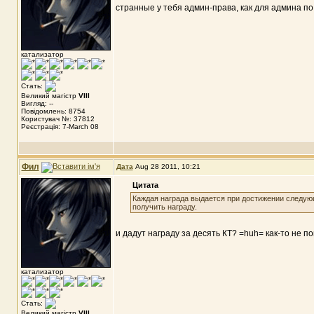
странные у тебя админ-права, как для админа по
катализатор
Стать:
Великий магістр
VIII
Вигляд: --
Повідомлень: 8754
Користувач №: 37812
Реєстрація: 7-March 08
Фил
Дата
Aug 28 2011, 10:21
Цитата
Каждая награда выдается при достижении следующ
получить награду.
и дадут награду за десять КТ? =huh= как-то не п
катализатор
Стать:
Великий магістр
VIII