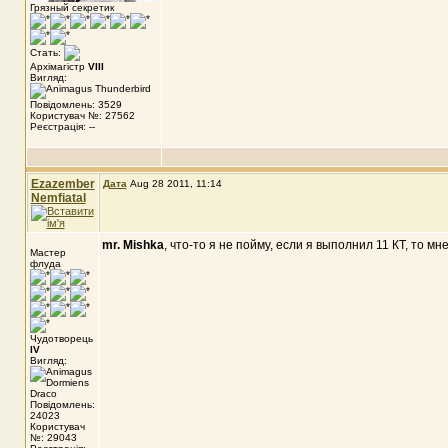
Грязный секретик
Стать:
Архімагістр
VIII
Вигляд:
Повідомлень: 3529
Користувач №: 27562
Реєстрація: --
Ezazember
Дата
Aug 28 2011, 11:14
Nemfiatal
mr. Mishka
, что-то я не пойму, если я выполнил 11 КТ, то мн
Мастер
флуда
Чудотворець
IV
Вигляд:
Повідомлень:
24023
Користувач
№: 29043