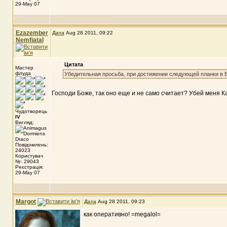
29-May 07
Ezazember
Дата
Aug 28 2011, 09:22
Nemfiatal
Цитата
Мастер
флуда
Убедительная просьба, при достижении следующей планки в 
Господи Боже, так оно еще и не само считает? Убей меня Ка
Чудотворець
IV
Вигляд:
Повідомлень:
24023
Користувач
№: 29043
Реєстрація:
29-May 07
Margot
Дата
Aug 28 2011, 09:23
как оперативно! =megalol=