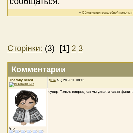
сообщаться.
«
Обновления волшебной палочки
Сторінки:
(3)
[1]
2
3
Комментарии
The wily beast
Дата
Aug 28 2011, 08:15
супер. Только вопрос, как мы узнаем какая фини
Гуру