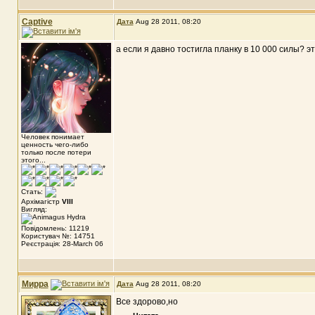
Captive
Дата
Aug 28 2011, 08:20
а если я давно тостигла планку в 10 000 силы? э
Человек понимает
ценность чего-либо
только после потери
этого...
Стать:
Архімагістр
VIII
Вигляд:
Повідомлень: 11219
Користувач №: 14751
Реєстрація: 28-March 06
Мирра
Дата
Aug 28 2011, 08:20
Все здорово,но