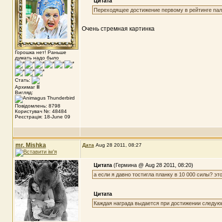
Цитата
Переходящее достижение первому в рейтинге пал
Очень стремная картинка
Горошка нет! Раньше
думать надо было
Стать:
Архимаг
II
Вигляд:
Повідомлень: 8798
Користувач №: 48484
Реєстрація: 18-June 09
mr. Mishka
Дата
Aug 28 2011, 08:27
Цитата
(Гермина @ Aug 28 2011, 08:20)
а если я давно тостигла планку в 10 000 силы? эт
Цитата
Каждая награда выдается при достижении следую