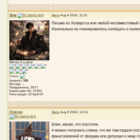
Вик
Дата
Aug 9 2024, 11:31
Письмо из Хогвартса или любой несовместимый с
Изначально не планировалось сообщать о наличи
Money is a glory
Стать:
Арканіст
VIII
Вигляд: --
Повідомлень: 5677
Користувач №: 27931
Реєстрація: 10-April 07
Frieren
Дата
Aug 9 2024, 13:14
Блин, жалко, что упустили.
А можно попускать слюни, что же там падало п
фаната\ключей от форума или допускал к чему-т