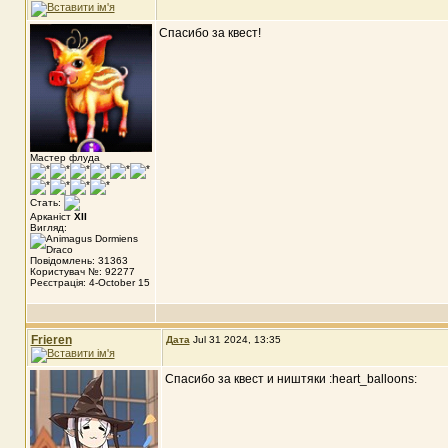
Спасибо за квест!
Мастер флуда
Стать:
Арканіст
XII
Вигляд:
Повідомлень: 31363
Користувач №: 92277
Реєстрація: 4-October 15
Frieren
Дата
Jul 31 2024, 13:35
Спасибо за квест и ништяки :heart_balloons: