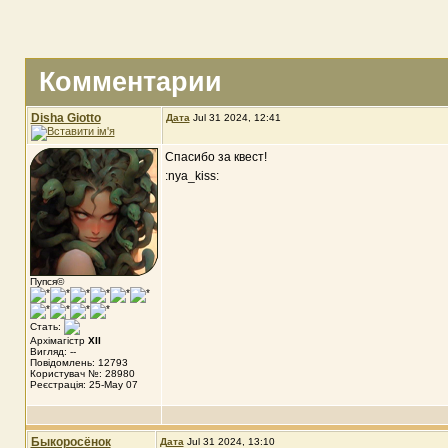
Комментарии
Disha Giotto
Дата
Jul 31 2024, 12:41
Спасибо за квест!
:nya_kiss:
Пупся©
Стать:
Архімагістр
XII
Вигляд: --
Повідомлень: 12793
Користувач №: 28980
Реєстрація: 25-May 07
Быкоросёнок
Дата
Jul 31 2024, 13:10