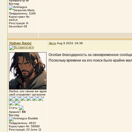
Архімагістр
IV
Вигляд:
Повідомлень: 1189
Користувач №:
44414
Реєстрація: 8-
December 08
Урфин Джюс
Дата
Aug 9 2024, 04:39
Особая благодарность за своевременное сообще
Поскольку времени на его поиск было крайне мал
Любое зло своим же ядом
свой отравляет организм
Стать:
Арканіст
XII
Вигляд:
Повідомлень: 4810
Користувач №: 59680
Реєстрація: 22-June 11