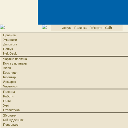
Форум
·
Паличка
·
Гоґвортс
·
Сайт
Правила
Учасники
Допомога
Пошук
HelpDesk
Чарівна паличка
Книга заклинань
Зілля
Крамниця
Інвентар
Ярмарок
Чарівники
Головна
Роботи
Очки
Учні
Статистика
Журнали
Мій Щоденник
Персонажі