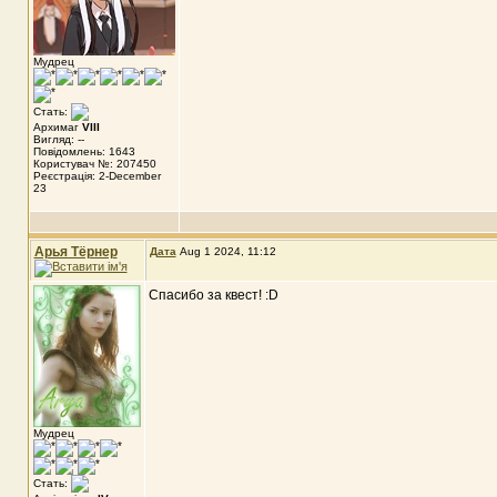
Мудрец
Стать:
Архимаг
VIII
Вигляд: --
Повідомлень: 1643
Користувач №: 207450
Реєстрація: 2-December
23
Арья Тёрнер
Дата
Aug 1 2024, 11:12
Спасибо за квест! :D
Мудрец
Стать: