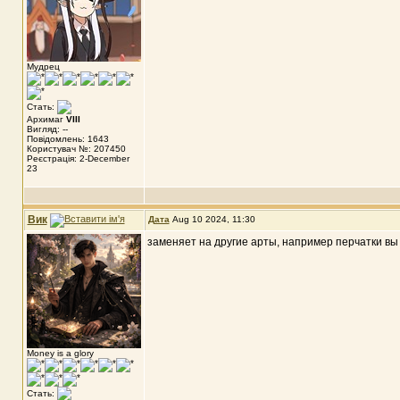
Мудрец
Стать:
Архимаг
VIII
Вигляд: --
Повідомлень: 1643
Користувач №: 207450
Реєстрація: 2-December
23
Вик
Дата
Aug 10 2024, 11:30
заменяет на другие арты, например перчатки вы
Money is a glory
Стать: