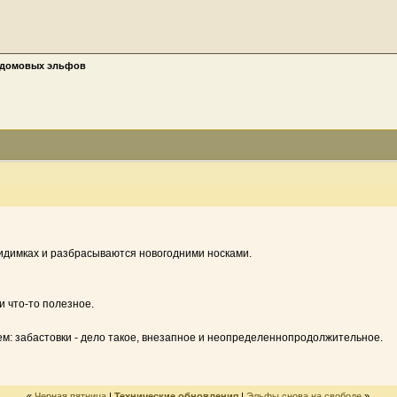
 домовых эльфов
идимках и разбрасываются новогодними носками.
и что-то полезное.
наем: забастовки - дело такое, внезапное и неопределеннопродолжительное.
«
Черная пятница
|
Технические обновления
|
Эльфы снова на свободе
»