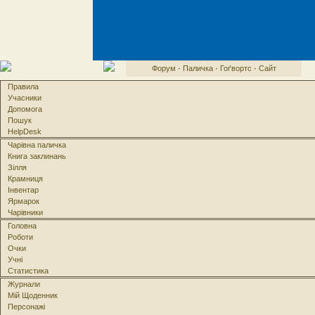
Форум
·
Паличка
·
Гоґвортс
·
Сайт
Правила
Учасники
Допомога
Пошук
HelpDesk
Чарівна паличка
Книга заклинань
Зілля
Крамниця
Інвентар
Ярмарок
Чарівники
Головна
Роботи
Очки
Учні
Статистика
Журнали
Мій Щоденник
Персонажі