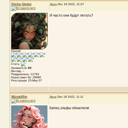
Disha Giotto
Дата
Dec 18 2022, 11:07
И часто они будут летать?
Пупся©
Стать:
Архімагістр
XII
Вигляд: --
Повідомлень: 12793
Користувач №: 28980
Реєстрація: 25-May 07
MizukiRin
Дата
Dec 18 2022, 11:11
Капец эльфы обнаглели