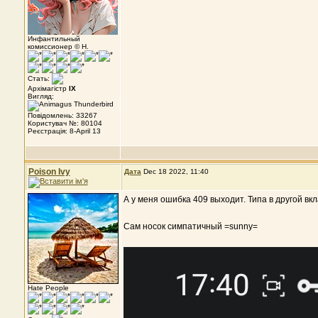
Инфантильный
комиссионер © Н.
Стать:
Архімагістр
IX
Вигляд:
Повідомлень: 33267
Користувач №: 80104
Реєстрація: 8-April 13
Poison Ivy
Дата
Dec 18 2022, 11:40
А у меня ошибка 409 выходит. Типа в другой в
Сам носок симпатичный =sunny=
Hate People