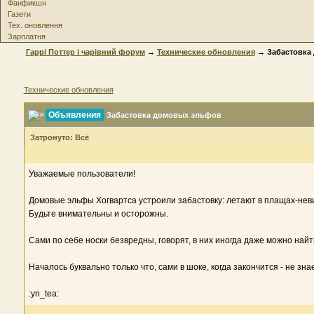
Фанфикшн
Газети
Тех. оновлення
Зарплатня
Гаррі Поттер і чарівний форум
→
Технические обновления
→ Забастовка
Технические обновления
Объявления
Забастовка домовых эльфов
Затронуто: Всё
Уважаемые пользователи!
Домовые эльфы Хогвартса устроили забастовку: летают в плащах-нев
Будьте внимательны и осторожны.
Сами по себе носки безвредны, говорят, в них иногда даже можно найт
Началось буквально только что, сами в шоке, когда закончится - не з
:yn_tea: