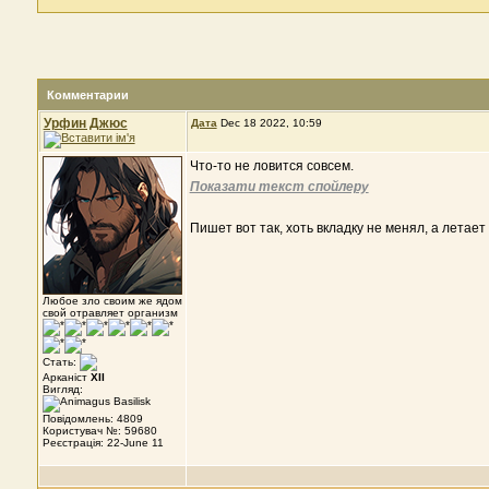
Комментарии
Урфин Джюс
Дата
Dec 18 2022, 10:59
Что-то не ловится совсем.
Показати текст спойлеру
Пишет вот так, хоть вкладку не менял, а летает
Любое зло своим же ядом
свой отравляет организм
Стать:
Арканіст
XII
Вигляд:
Повідомлень: 4809
Користувач №: 59680
Реєстрація: 22-June 11