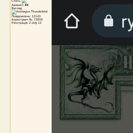
Стать:
Арканіст
XII
Вигляд:
Повідомлень: 12143
Користувач №: 73509
Реєстрація: 2-July 12