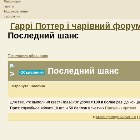
Фанфикшн
Газети
Тех. оновлення
Зарплатня
Гаррі Поттер і чарівний фору
Последний шанс
Технические обновления
Последний шанс
Объявления
Затронуто: Палочка
Для тех, кто выполнил квест
Праздник урожая
100 и более раз
, до конц
Приз:
случайное
яблоко 10 шт. и 50 баллов в счетчик
Праздник урожая
.
«
Атака привидений ver 2.0
|