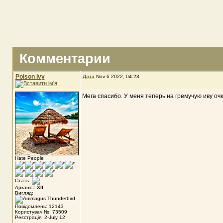
Комментарии
Poison Ivy
Дата
Nov 6 2022, 04:23
Мега спасибо. У меня теперь на гремучую иву очк
Hate People
Стать:
Арканіст
XII
Вигляд:
Повідомлень: 12143
Користувач №: 73509
Реєстрація: 2-July 12