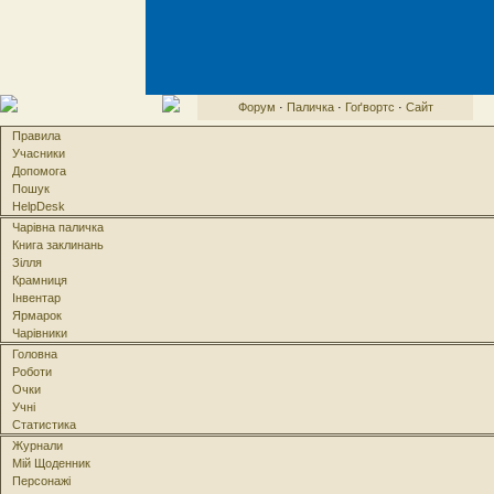
Форум
·
Паличка
·
Гоґвортс
·
Сайт
Правила
Учасники
Допомога
Пошук
HelpDesk
Чарівна паличка
Книга заклинань
Зілля
Крамниця
Інвентар
Ярмарок
Чарівники
Головна
Роботи
Очки
Учні
Статистика
Журнали
Мій Щоденник
Персонажі