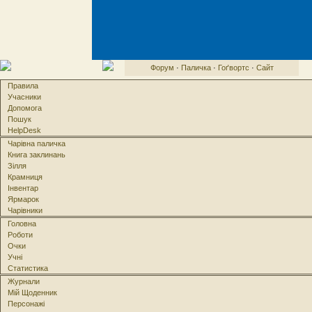
Форум
·
Паличка
·
Гоґвортс
·
Сайт
Правила
Учасники
Допомога
Пошук
HelpDesk
Чарівна паличка
Книга заклинань
Зілля
Крамниця
Інвентар
Ярмарок
Чарівники
Головна
Роботи
Очки
Учні
Статистика
Журнали
Мій Щоденник
Персонажі