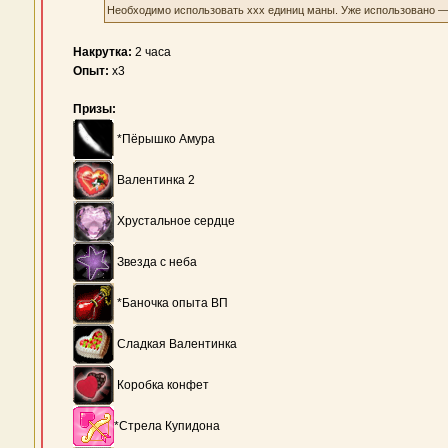
Необходимо использовать xxx единиц маны. Уже использовано 
Накрутка:
2 часа
Опыт:
x3
Призы:
*Пёрышко Амура
Валентинка 2
Хрустальное сердце
Звезда с неба
*Баночка опыта ВП
Сладкая Валентинка
Коробка конфет
*Стрела Купидона