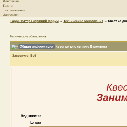
Фанфикшн
Газети
Тех. оновлення
Зарплатня
Гаррі Поттер і чарівний форум
→
Технические обновления
→ Квест ко дн
Технические обновления
Общая информация
Квест ко дню святого Валентина
Затронуто: Всё
Кве
Заним
Вид квеста:
Цитата