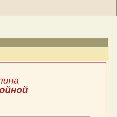
тина
войной