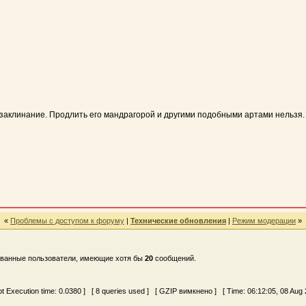
 заклинание. Продлить его мандрагорой и другими подобными артами нельзя.
«
Проблемы с доступом к форуму
|
Технические обновления
|
Режим модерации
»
ованные пользователи, имеющие хотя бы
20
сообщений.
ipt Execution time:
0.0380
] [ 8 queries used ] [ GZIP вимкнено ] [ Time: 06:12:05, 08 Aug 