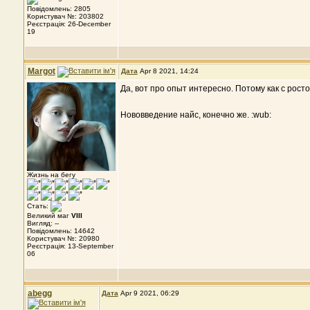
Повідомлень: 2805
Користувач №: 203802
Реєстрація: 26-December
19
Margot
Дата
Apr 8 2021, 14:24
Да, вот про опыт интересно. Потому как с рост
Нововведение найс, конечно же. :wub:
Жизнь на бегу
Стать:
Великий маг
VIII
Вигляд: --
Повідомлень: 14642
Користувач №: 20980
Реєстрація: 13-September
06
abegg
Дата
Apr 9 2021, 06:29