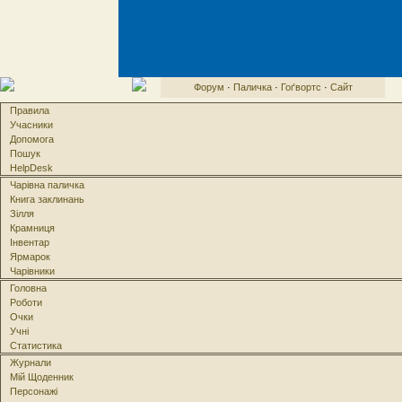
Форум
·
Паличка
·
Гоґвортс
·
Сайт
Правила
Учасники
Допомога
Пошук
HelpDesk
Чарівна паличка
Книга заклинань
Зілля
Крамниця
Інвентар
Ярмарок
Чарівники
Головна
Роботи
Очки
Учні
Статистика
Журнали
Мій Щоденник
Персонажі