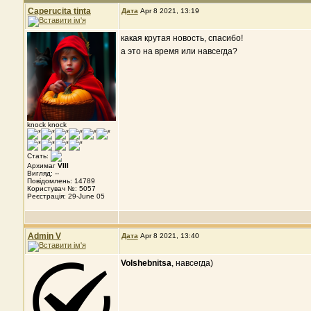
Caperucita tinta
Дата
Apr 8 2021, 13:19
какая крутая новость, спасибо!
а это на время или навсегда?
knock knock
Стать:
Архимаг
VIII
Вигляд: --
Повідомлень: 14789
Користувач №: 5057
Реєстрація: 29-June 05
Admin V
Дата
Apr 8 2021, 13:40
Volshebnitsa
, навсегда)