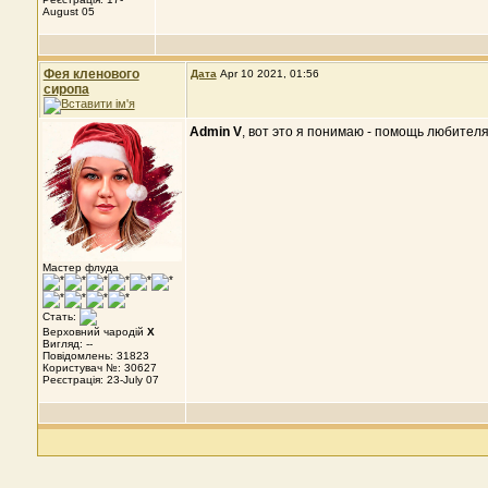
August 05
Фея кленового
Дата
Apr 10 2021, 01:56
сиропа
Admin V
, вот это я понимаю - помощь любителя
Мастер флуда
Стать:
Верховний чародій
X
Вигляд: --
Повідомлень: 31823
Користувач №: 30627
Реєстрація: 23-July 07