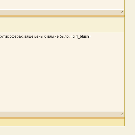
^
угих сферах, ваще цены б вам не было. =girl_blush=
^