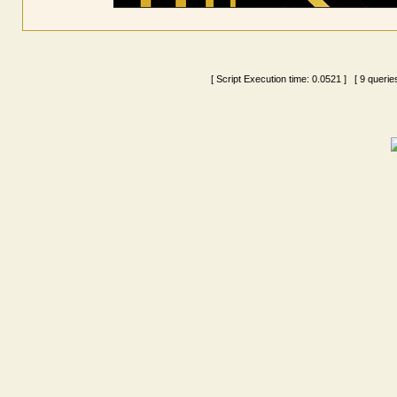
[ Script Execution time:
0.0521
] [ 9 querie