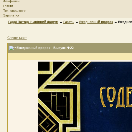
Фанфикшн
Газети
Тех. оновлення
Зарплатня
Гаррі Поттер і чарівний форум
→
Газеты
→
Ежедневный пророк
→ Ежеднев
Список газет
Ежедневный пророк - Выпуск №22