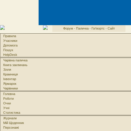
Форум
·
Паличка
·
Гоґвортс
·
Сайт
Правила
Учасники
Допомога
Пошук
HelpDesk
Чарівна паличка
Книга заклинань
Зілля
Крамниця
Інвентар
Ярмарок
Чарівники
Головна
Роботи
Очки
Учні
Статистика
Журнали
Мій Щоденник
Персонажі