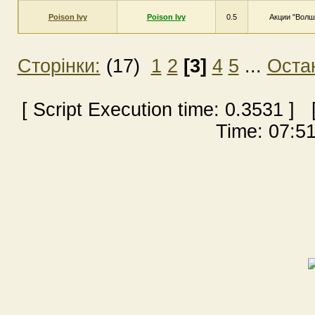
Poison Ivy
Poison Ivy
0.5
Акции "Волш
Сторінки:
(17)
1
2
[3]
4
5
...
Оста
[ Script Execution time:
0.3531
] [
Time: 07:51