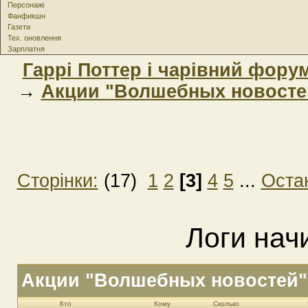
Персонажі
Фанфикшн
Газети
Тех. оновлення
Зарплатня
Гаррі Поттер і чарівний фору
→
Акции "Волшебных новосте
Сторінки:
(17)
1
2
[3]
4
5
...
Оста
Логи нач
Акции "Волшебных новостей"
Кто
Кому
Сколько