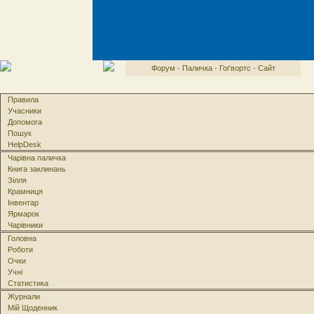
Форум
·
Паличка
·
Гоґвортс
·
Сайт
Правила
Учасники
Допомога
Пошук
HelpDesk
Чарівна паличка
Книга заклинань
Зілля
Крамниця
Інвентар
Ярмарок
Чарівники
Головна
Роботи
Очки
Учні
Статистика
Журнали
Мій Щоденник