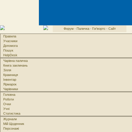
Форум
·
Паличка
·
Гоґвортс
·
Сайт
Правила
Учасники
Допомога
Пошук
HelpDesk
Чарівна паличка
Книга заклинань
Зілля
Крамниця
Інвентар
Ярмарок
Чарівники
Головна
Роботи
Очки
Учні
Статистика
Журнали
Мій Щоденник
Персонажі