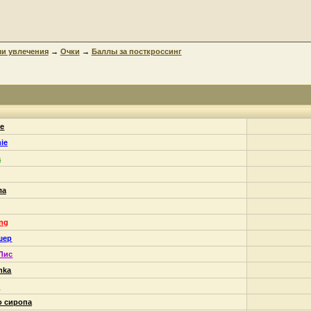
и увлечения
→
Очки
→
Баллы за посткроссинг
e
ie
а
ла
ing
шер
Лис
hka
n
о сиропа