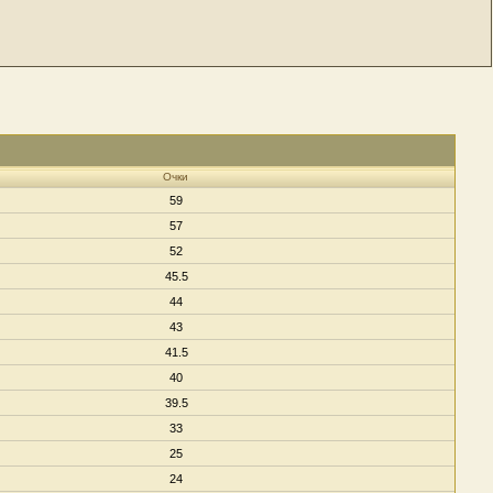
Очки
59
57
52
45.5
44
43
41.5
40
39.5
33
25
24