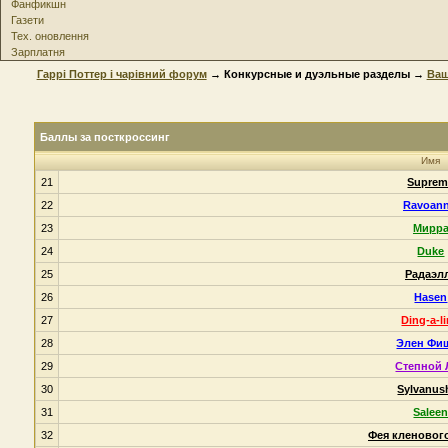
Фанфикшн
Газети
Тех. оновлення
Зарплатня
Гаррі Поттер і чарівний форум
→ Конкурсные и дуэльные разделы
→
Ваш
Баллы за посткроссинг
Имя
21
Suprem
22
Ravoann
23
Мирр
24
Duke
25
Радаэл
26
Hasen
27
Ding-a-l
28
Элен Фи
29
Степной 
30
Sylvanus
31
Salee
32
Фея кленовог