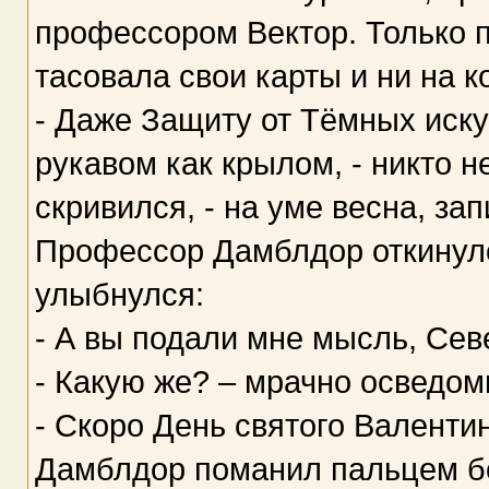
профессором Вектор. Только п
тасовала свои карты и ни на 
- Даже Защиту от Тёмных иску
рукавом как крылом, - никто н
скривился, - на уме весна, за
Профессор Дамблдор откинулс
улыбнулся:
- А вы подали мне мысль, Сев
- Какую же? – мрачно осведо
- Скоро День святого Валентин
Дамблдор поманил пальцем бо