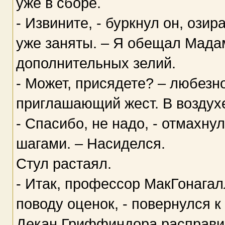
уже в сборе.
- Извините, - буркнул он, озир
уже заняты. – Я обещал Мада
дополнительных зелий.
- Может, присядете? – любез
приглашающий жест. В воздухе
- Спасибо, не надо, - отмахн
шагами. – Насиделся.
Стул растаял.
- Итак, профессор МакГонагал
поводу оценок, - повернулся к
Декан Гриффиндора расправи