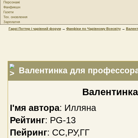
Персонажі
Фанфикшн
Газети
Тех. оновлення
Зарплатня
Гаррі Поттер і чарівний форум
→
Фанфіки по Чарівному Всесвіту
→
Валент
Валентинка для профессор
Валентинка
І'мя автора
: Илляна
Рейтинг
: PG-13
Пейринг
: СС,РУ,ГГ