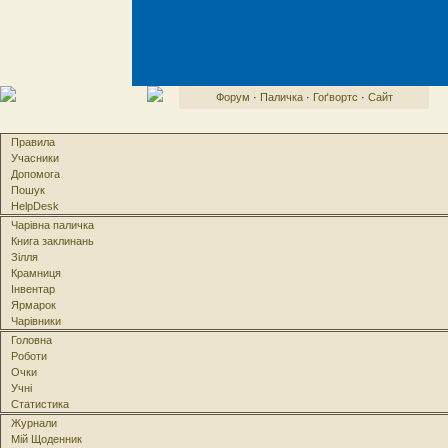
Форум
·
Паличка
·
Гоґвортс
·
Сайт
Правила
Учасники
Допомога
Пошук
HelpDesk
Чарівна паличка
Книга заклинань
Зілля
Крамниця
Інвентар
Ярмарок
Чарівники
Головна
Роботи
Очки
Учні
Статистика
Журнали
Мій Щоденник