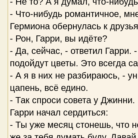
- Не то? А я думал, что-нибуд
- Что-нибудь романтичное, мне
Гермиона обернулась к друзья
- Рон, Гарри, вы идёте?
- Да, сейчас, - ответил Гарри.
подойдут цветы. Это всегда с
- А я в них не разбираюсь, - у
цапень, всё едино.
- Так спроси совета у Джинни.
Гарри начал сердиться:
- Ты уже месяц стонешь, что н
же за тебя думать буду. Давай