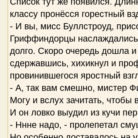
Список тут же появился. Длинн
классу пронёсся горестный вз
- И вы, мисс Буллстроуд, прис
Гриффиндорцы наслаждались 
долго. Скоро очередь дошла и 
сдержавшись, хихикнул и проф
провинившегося яростный взг
- А, так вам смешно, мистер 
Могу и вслух зачитать, чтобы 
И он ловко выудил из кучи пе
- Ннне надо, - пролепетал см
Но особенно доставалось на у