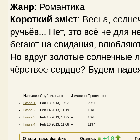
Жанр
: Романтика
Короткий зміст
: Весна, солне
ручьёв... Нет, это всё не для 
бегают на свидания, влюбляютс
Но вдруг золотые солнечные л
чёрствое сердце? Будем надея
Название
Опубликовано
Изменено
Просмотров
Глава 1.
Feb 13 2013, 19:53
--
2984
Глава 2.
Feb 14 2013, 11:19
--
1040
Глава 3.
Feb 15 2013, 18:22
--
1095
Глава 4.
Feb 16 2013, 11:06
--
1137
+18
Открыт весь фанфик
Оценка:
По